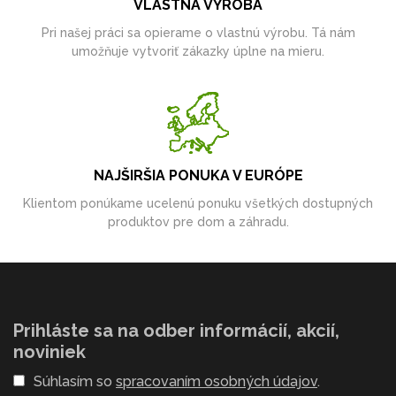
VLASTNÁ VÝROBA
Pri našej práci sa opierame o vlastnú výrobu. Tá nám
umožňuje vytvoriť zákazky úplne na mieru.
NAJŠIRŠIA PONUKA V EURÓPE
Klientom ponúkame ucelenú ponuku všetkých dostupných
produktov pre dom a záhradu.
Prihláste sa na odber informácií, akcií,
noviniek
Súhlasím so
spracovaním osobných údajov
.