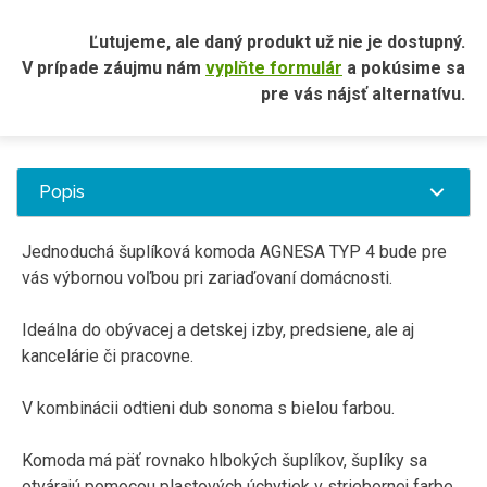
Ľutujeme, ale daný produkt už nie je dostupný.
V prípade záujmu nám
vyplňte formulár
a pokúsime sa
pre vás nájsť alternatívu.
Popis
Jednoduchá šuplíková komoda AGNESA TYP 4 bude pre
vás výbornou voľbou pri zariaďovaní domácnosti.
Ideálna do obývacej a detskej izby, predsiene, ale aj
kancelárie či pracovne.
V kombinácii odtieni dub sonoma s bielou farbou.
Komoda má päť rovnako hlbokých šuplíkov, šuplíky sa
otvárajú pomocou plastových úchytiek v striebornej farbe.