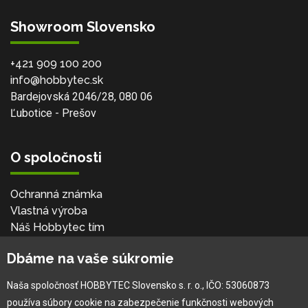
Showroom Slovensko
+421 909 100 200
info@hobbytec.sk
Bardejovská 2046/28, 080 06
Ľubotice - Prešov
O spoločnosti
Ochranná známka
Vlastná výroba
Náš Hobbytec tím
Kontaktné údaje
Dbáme na vaše súkromie
Naša história
Kariéra
Naša spoločnosť HOBBYTEC Slovensko s. r. o., IČO: 53060873
používa súbory cookie na zabezpečenie funkčnosti webových