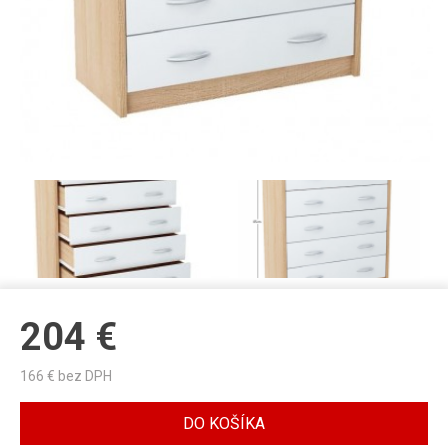
204
€
166
€ bez DPH
DO KOŠÍKA