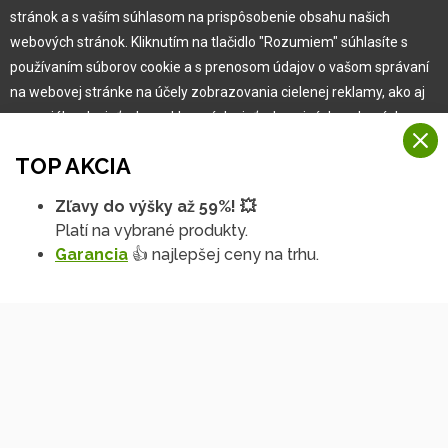
Pre zákazníka
stránok a s vaším súhlasom na prispôsobenie obsahu našich
webových stránok. Kliknutím na tlačidlo "Rozumiem" súhlasíte s
používaním súborov cookie a s prenosom údajov o vašom správaní
Garancia najlepšej ceny
na webovej stránke na účely zobrazovania cielenej reklamy, ako aj
Užívateľský manuál
na sociálnych sieťach a reklamných sieťach na iných webových
Obchodné podmienky
stránkach a meraniach.
Zákazník & partner
TOP AKCIA
Reklamácia
Viac informácií
Novinky
Zľavy do výšky až 59%! 💥
Na našich webových stránkach používame niekoľko kategórií
Platí na vybrané produkty.
Rozumiem
súborov cookie:
Garancia
👍 najlepšej ceny na trhu.
Technické súbory cookie
Podrobné nastavenia
Tieto údaje sú nevyhnutne potrebné na fungovanie stránky a funkcií,
ktoré sa rozhodnete používať. Bez nich by naša webová stránka
nefungovala, napr. by ste sa nemohli prihlásiť do svojho
používateľského účtu.
Funkčné súbory cookie
Tieto súbory cookie nám umožňujú zapamätať si vaše základné voľby
Copyright © 2010 -
2026
HOBBYTEC
,
info@hobbytec.sk
,
a zlepšiť používateľské prostredie. Patrí medzi ne napríklad