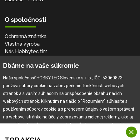
O spoločnosti
Ochranná známka
Vlastná výroba
Náš Hobbytec tím
Kontaktné údaje
Dbáme na vaše súkromie
Naša história
Kariéra
Naša spoločnosť HOBBYTEC Slovensko s. r. o., IČO: 53060873
používa súbory cookie na zabezpečenie funkčnosti webových
Pre zákazníka
stránok a s vaším súhlasom na prispôsobenie obsahu našich
webových stránok. Kliknutím na tlačidlo "Rozumiem" súhlasíte s
používaním súborov cookie a s prenosom údajov o vašom správaní
Garancia najlepšej ceny
na webovej stránke na účely zobrazovania cielenej reklamy, ako aj
Užívateľský manuál
na sociálnych sieťach a reklamných sieťach na iných webových
Obchodné podmienky
stránkach a meraniach.
Zákazník & partner