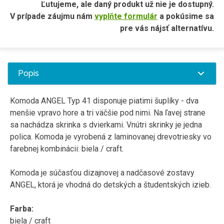
Ľutujeme, ale daný produkt už nie je dostupný.
V prípade záujmu nám
vyplňte formulár
a pokúsime sa
pre vás nájsť alternatívu.
Popis
Komoda ANGEL Typ 41 disponuje piatimi šuplíky - dva
menšie vpravo hore a tri väčšie pod nimi. Na ľavej strane
sa nachádza skrinka s dvierkami. Vnútri skrinky je jedna
polica. Komoda je vyrobená z laminovanej drevotriesky vo
farebnej kombinácii: biela / craft.
Komoda je súčasťou dizajnovej a nadčasové zostavy
ANGEL, ktorá je vhodná do detských a študentských izieb.
Farba:
biela / craft