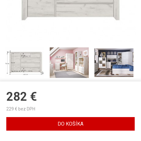
282
€
229
€ bez DPH
DO KOŠÍKA