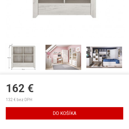
162
€
132
€ bez DPH
DO KOŠÍKA