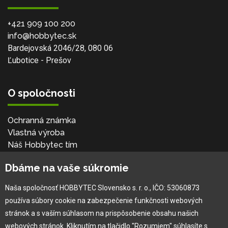
+421 909 100 200
info@hobbytec.sk
Bardejovská 2046/28, 080 06
Ľubotice - Prešov
O spoločnosti
Ochranná známka
Vlastná výroba
Náš Hobbytec tím
Kontaktné údaje
Dbáme na vaše súkromie
Naša história
Kariéra
Naša spoločnosť HOBBYTEC Slovensko s. r. o., IČO: 53060873
používa súbory cookie na zabezpečenie funkčnosti webových
Pre zákazníka
stránok a s vaším súhlasom na prispôsobenie obsahu našich
webových stránok. Kliknutím na tlačidlo "Rozumiem" súhlasíte s