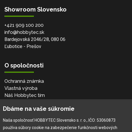
Showroom Slovensko
+421 909 100 200
info@hobbytec.sk
Bardejovská 2046/28, 080 06
Ľubotice - Prešov
O spoločnosti
Ochranná známka
Vlastná výroba
Náš Hobbytec tím
Kontaktné údaje
Dbáme na vaše súkromie
Naša história
Kariéra
Naša spoločnosť HOBBYTEC Slovensko s. r. o., IČO: 53060873
používa súbory cookie na zabezpečenie funkčnosti webových