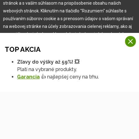
Pre zákazníka
stránok a s vaším súhlasom na prispôsobenie obsahu našich
webových stránok. Kliknutím na tlačidlo "Rozumiem" súhlasíte s
používaním súborov cookie a s prenosom údajov o vašom správaní
Garancia najlepšej ceny
na webovej stránke na účely zobrazovania cielenej reklamy, ako aj
Užívateľský manuál
na sociálnych sieťach a reklamných sieťach na iných webových
Obchodné podmienky
stránkach a meraniach.
Zákazník & partner
TOP AKCIA
Reklamácia
Viac informácií
Novinky
Zľavy do výšky až 59%! 💥
Na našich webových stránkach používame niekoľko kategórií
Platí na vybrané produkty.
Rozumiem
súborov cookie:
Garancia
👍 najlepšej ceny na trhu.
Technické súbory cookie
Podrobné nastavenia
Tieto údaje sú nevyhnutne potrebné na fungovanie stránky a funkcií,
ktoré sa rozhodnete používať. Bez nich by naša webová stránka
nefungovala, napr. by ste sa nemohli prihlásiť do svojho
používateľského účtu.
Funkčné súbory cookie
Tieto súbory cookie nám umožňujú zapamätať si vaše základné voľby
Copyright © 2010 -
2026
HOBBYTEC
,
info@hobbytec.sk
,
a zlepšiť používateľské prostredie. Patrí medzi ne napríklad