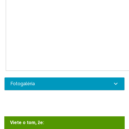
Fotogaléria
Viete o tom, že: