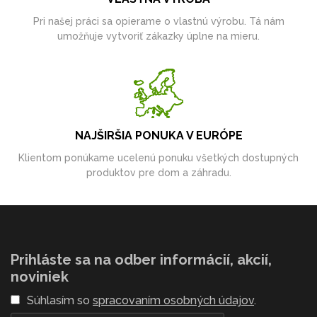
Pri našej práci sa opierame o vlastnú výrobu. Tá nám
umožňuje vytvoriť zákazky úplne na mieru.
NAJŠIRŠIA PONUKA V EURÓPE
Klientom ponúkame ucelenú ponuku všetkých dostupných
produktov pre dom a záhradu.
Prihláste sa na odber informácií, akcií,
noviniek
Súhlasím so
spracovaním osobných údajov
.