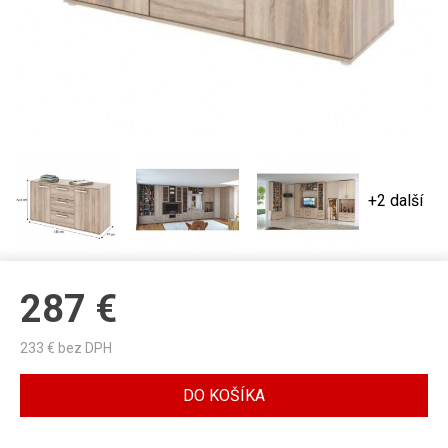
+2 další
287
€
233
€ bez DPH
DO KOŠÍKA