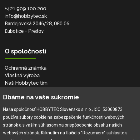
+421 909 100 200
info@hobbytec.sk
Bardejovská 2046/28, 080 06
Ľubotice - Prešov
O spoločnosti
Ochranná známka
Vlastná výroba
Náš Hobbytec tím
Kontaktné údaje
Dbáme na vaše súkromie
Naša história
Kariéra
Naša spoločnosť HOBBYTEC Slovensko s. r. o., IČO: 53060873
používa súbory cookie na zabezpečenie funkčnosti webových
Pre zákazníka
stránok a s vaším súhlasom na prispôsobenie obsahu našich
webových stránok. Kliknutím na tlačidlo "Rozumiem" súhlasíte s