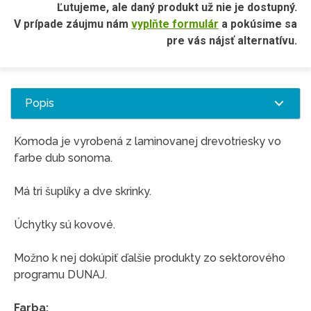
Ľutujeme, ale daný produkt už nie je dostupný.
V prípade záujmu nám
vyplňte formulár
a pokúsime sa
pre vás nájsť alternatívu.
Popis
Komoda je vyrobená z laminovanej drevotriesky vo
farbe dub sonoma.
Má tri šuplíky a dve skrinky.
Úchytky sú kovové.
Možno k nej dokúpiť ďalšie produkty zo sektorového
programu DUNAJ.
Farba: