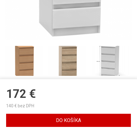
172
€
140
€ bez DPH
DO KOŠÍKA