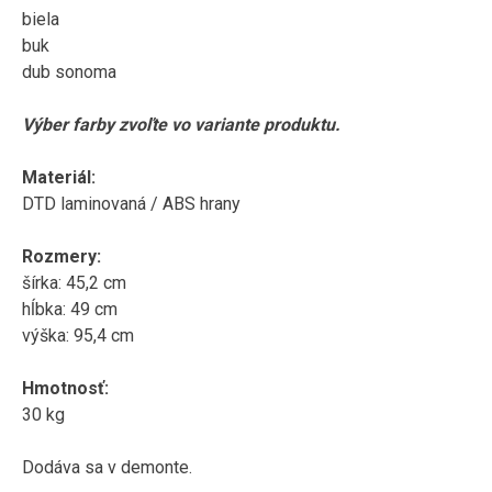
biela
buk
dub
sonoma
Výber farby
zvoľte
vo variante
produktu
.
Materiál
:
DTD
laminovaná
/
ABS
hrany
Rozmery
:
šírka
:
45,2
cm
hĺbka
:
49
cm
výška:
95,4
cm
Hmotnosť
:
30
kg
Dodáva sa v
demonte
.