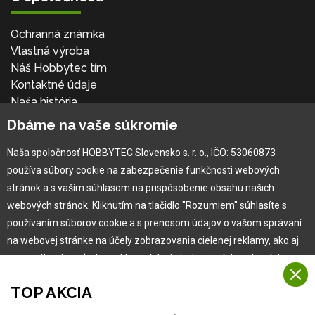
Ochranná známka
Vlastná výroba
Náš Hobbytec tím
Kontaktné údaje
Naša história
Kariéra
Dbáme na vaše súkromie
Naša spoločnosť HOBBYTEC Slovensko s. r. o., IČO: 53060873
Pre zákazníka
používa súbory cookie na zabezpečenie funkčnosti webových
stránok a s vaším súhlasom na prispôsobenie obsahu našich
Garancia najlepšej ceny
webových stránok. Kliknutím na tlačidlo "Rozumiem" súhlasíte s
Užívateľský manuál
používaním súborov cookie a s prenosom údajov o vašom správaní
Obchodné podmienky
na webovej stránke na účely zobrazovania cielenej reklamy, ako aj
Zákazník & partner
na sociálnych sieťach a reklamných sieťach na iných webových
Reklamácia
stránkach a meraniach.
Novinky
TOP AKCIA
Viac informácií