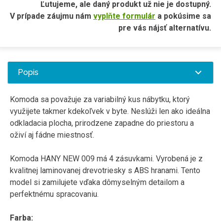
Ľutujeme, ale daný produkt už nie je dostupný.
V prípade záujmu nám
vyplňte formulár
a pokúsime sa
pre vás nájsť alternatívu.
Popis
Komoda
sa považuje
za
variabilný
kus
nábytku
,
ktorý
využijete
takmer
kdekoľvek
v
byte
.
Neslúži
len
ako ideálna
odkladacia
plocha
,
prirodzene
zapadne
do priestoru
a
oživí
aj
fádne
miestnosť
.
Komoda
HANY
NEW
009
má
4
zásuvkami.
Vyrobená
je
z
kvalitnej
laminovanej
drevotriesky
s
ABS
hranami
.
Tento
model si
zamilujete
vďaka
dômyselným
detailom
a
perfektnému
spracovaniu
.
Farba
: