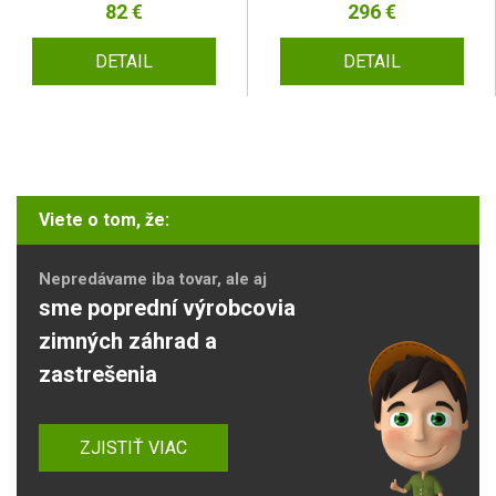
82 €
296 €
DETAIL
DETAIL
Viete o tom, že:
Nepredávame iba tovar, ale aj
sme poprední výrobcovia
zimných záhrad a
zastrešenia
ZJISTIŤ VIAC