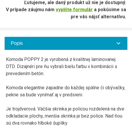
Ľutujeme, ale daný produkt už nie je dostupný.
V prípade záujmu nám
vyplňte formulár
a pokúsime sa
pre vás nájsť alternatívu.
Popis
Komoda POPPY 2 je vyrobená z kvalitnej laminovanej
DTD. Dizajnéri pre ňu vybrali bielu farbu v kombinácii s
prevedením betón.
Komoda elegantne zapadne do každej spálne či obývačky,
pekne sa bude vynímať aj v predsieni.
Je trojdverová. Väčšia skrinka je policou rozdelená na dve
odkladacie plochy, menšia skrinka je bez police. Nad ňou
sú dva rovnako hlboké šuplíky.