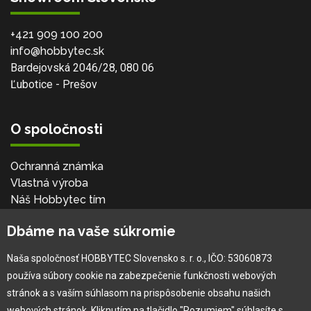
+421 909 100 200
info@hobbytec.sk
Bardejovská 2046/28, 080 06
Ľubotice - Prešov
O spoločnosti
Ochranná známka
Vlastná výroba
Náš Hobbytec tím
Kontaktné údaje
Dbáme na vaše súkromie
Naša história
Kariéra
Naša spoločnosť HOBBYTEC Slovensko s. r. o., IČO: 53060873
používa súbory cookie na zabezpečenie funkčnosti webových
Pre zákazníka
stránok a s vaším súhlasom na prispôsobenie obsahu našich
webových stránok. Kliknutím na tlačidlo "Rozumiem" súhlasíte s