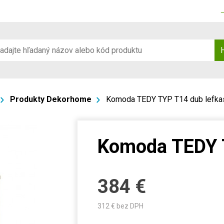
Produkty Dekorhome
Komoda TEDY TYP T14 dub lefka
Komoda TEDY T
384
€
312
€ bez DPH