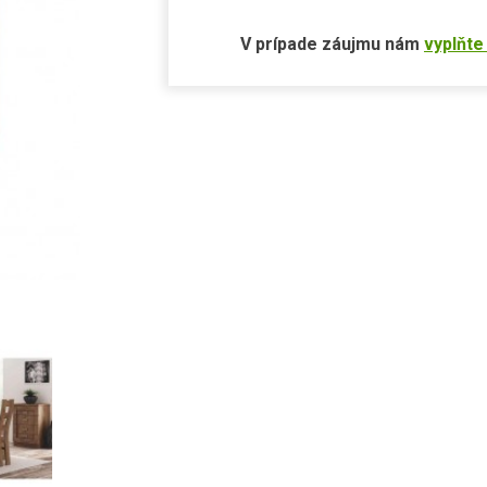
V prípade záujmu nám
vyplňte