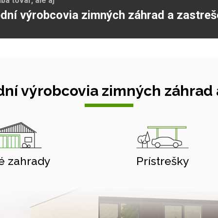
a tovar, ale aj
dní výrobcovia zimných záhrad a zastreš
ní výrobcovia zimných záhrad a
é zahrady
Prístrešky