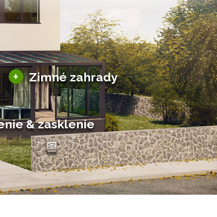
Sezónne zimné záhrady
+
Zimné zahrady
Hliníkové zimné záhrady
Posuvné zimné záhrady
Solárne zimné záhrady
enie & zasklenie