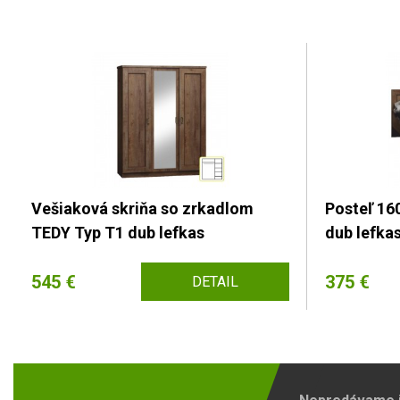
Vešiaková skriňa so zrkadlom
Posteľ 16
TEDY Typ T1 dub lefkas
dub lefka
545 €
375 €
DETAIL