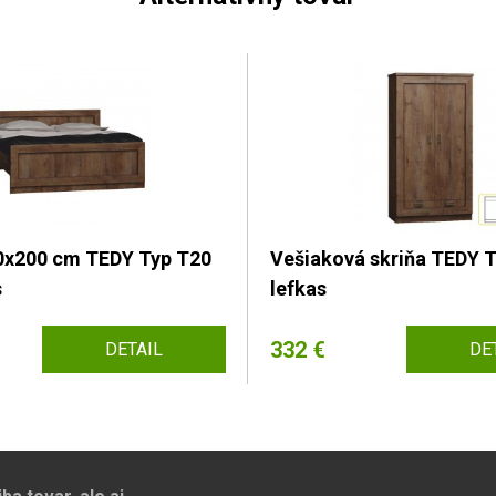
0x200 cm TEDY Typ T20
Vešiaková skriňa TEDY 
s
lefkas
332 €
DETAIL
DE