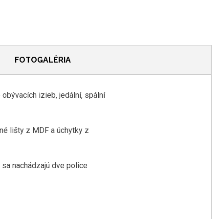
FOTOGALÉRIA
bývacích izieb, jedální, spální
é lišty z MDF a úchytky z
 sa nachádzajú dve police