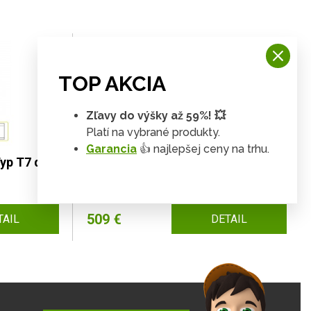
TOP AKCIA
Zľavy do výšky až 59%! 💥
Platí na vybrané produkty.
Garancia
👍 najlepšej ceny na trhu.
Typ T7 dub
Rohová vešiaková skriňa TEDY Typ
T25 dub lefkas
509 €
TAIL
DETAIL