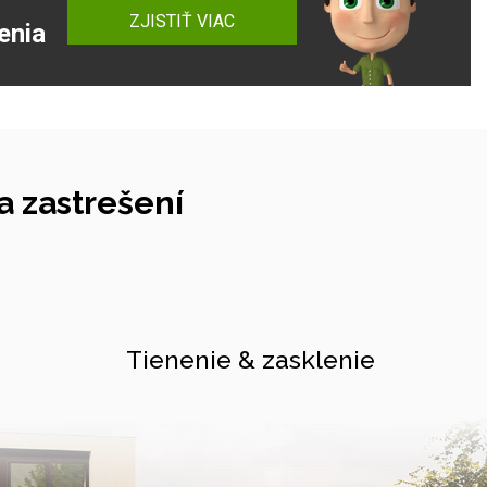
ZJISTIŤ VIAC
enia
 zastrešení
Tienenie & zasklenie