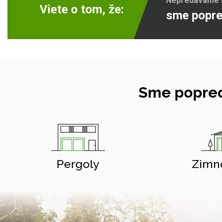
Nepredávame ib
Viete o tom, že:
sme popre
Sme popred
Pergoly
Zimn