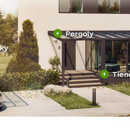
Hliníkové pergoly
+
Pergoly
Bioklimatické pergoly
šky
Altány a zastrešenie
šky
Solárne pergoly
ky pre auto
+
Tien
Tienenie
Zasklenie