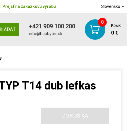
→
Prejsť na zákazkovú výrobu
Slovensko
0
+421 909 100 200
Košík
HĽADAŤ
0 €
info@hobbytec.sk
s
YP T14 dub lefkas
DO KOŠÍKA