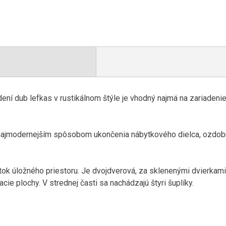
í dub lefkas v rustikálnom štýle je vhodný najmä na zariadenie o
ú najmodernejším spôsobom ukončenia nábytkového dielca, ozdobn
 úložného priestoru. Je dvojdverová, za sklenenými dvierkami
acie plochy. V strednej časti sa nachádzajú štyri šuplíky.