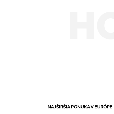
H
NAJŠIRŠIA PONUKA V EURÓPE