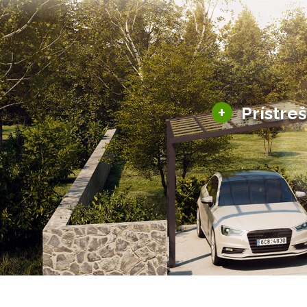
+
Prístre
Hliníkové prístre
Solárne prístreš