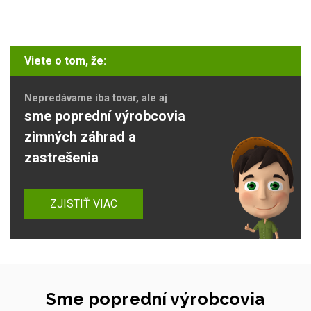
Viete o tom, že:
Nepredávame iba tovar, ale aj
sme poprední výrobcovia
zimných záhrad a
zastrešenia
ZJISTIŤ VIAC
Sme poprední výrobcovia