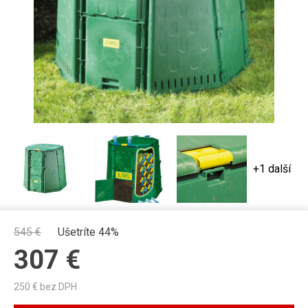
+1 další
545
€
Ušetríte 44%
307
€
250
€ bez DPH