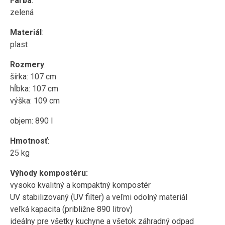
Farba
:
zelená
Materiál
:
plast
Rozmery
:
šírka: 107 cm
hĺbka: 107 cm
výška: 109 cm
objem: 890 l
Hmotnosť
:
25 kg
Výhody kompostéru:
vysoko kvalitný a kompaktný kompostér
UV stabilizovaný (UV filter) a veľmi odolný materiál
veľká kapacita (približne 890 litrov)
ideálny pre všetky kuchyne a všetok záhradný odpad