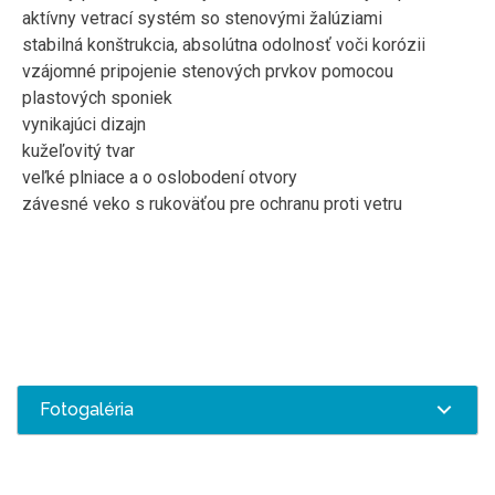
aktívny vetrací systém so stenovými žalúziami
stabilná konštrukcia, absolútna odolnosť voči korózii
vzájomné pripojenie stenových prvkov pomocou
plastových sponiek
vynikajúci dizajn
kužeľovitý tvar
veľké plniace a o oslobodení otvory
závesné veko s rukoväťou pre ochranu proti vetru
Fotogaléria