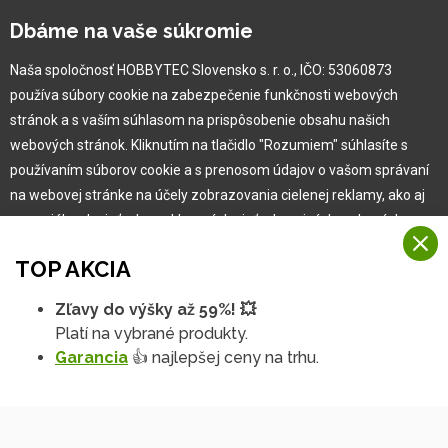
Kontaktné údaje
Dbáme na vaše súkromie
Naša história
Kariéra
Naša spoločnosť HOBBYTEC Slovensko s. r. o., IČO: 53060873
používa súbory cookie na zabezpečenie funkčnosti webových
Pre zákazníka
stránok a s vaším súhlasom na prispôsobenie obsahu našich
webových stránok. Kliknutím na tlačidlo "Rozumiem" súhlasíte s
používaním súborov cookie a s prenosom údajov o vašom správaní
Garancia najlepšej ceny
na webovej stránke na účely zobrazovania cielenej reklamy, ako aj
Užívateľský manuál
na sociálnych sieťach a reklamných sieťach na iných webových
Obchodné podmienky
stránkach a meraniach.
Zákazník & partner
TOP AKCIA
Reklamácia
Viac informácií
Novinky
Zľavy do výšky až 59%! 💥
Na našich webových stránkach používame niekoľko kategórií
Platí na vybrané produkty.
Rozumiem
súborov cookie:
Garancia
👍 najlepšej ceny na trhu.
Technické súbory cookie
Podrobné nastavenia
Tieto údaje sú nevyhnutne potrebné na fungovanie stránky a funkcií,
ktoré sa rozhodnete používať. Bez nich by naša webová stránka
nefungovala, napr. by ste sa nemohli prihlásiť do svojho