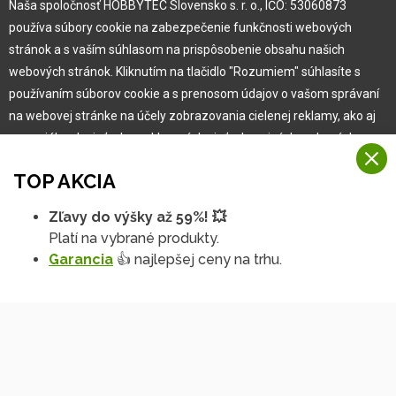
Naša spoločnosť HOBBYTEC Slovensko s. r. o., IČO: 53060873
používa súbory cookie na zabezpečenie funkčnosti webových
Pre zákazníka
stránok a s vaším súhlasom na prispôsobenie obsahu našich
webových stránok. Kliknutím na tlačidlo "Rozumiem" súhlasíte s
používaním súborov cookie a s prenosom údajov o vašom správaní
Garancia najlepšej ceny
na webovej stránke na účely zobrazovania cielenej reklamy, ako aj
Užívateľský manuál
na sociálnych sieťach a reklamných sieťach na iných webových
Obchodné podmienky
stránkach a meraniach.
Zákazník & partner
TOP AKCIA
Reklamácia
Viac informácií
Novinky
Zľavy do výšky až 59%! 💥
Na našich webových stránkach používame niekoľko kategórií
Platí na vybrané produkty.
Rozumiem
súborov cookie:
Garancia
👍 najlepšej ceny na trhu.
Technické súbory cookie
Podrobné nastavenia
Tieto údaje sú nevyhnutne potrebné na fungovanie stránky a funkcií,
ktoré sa rozhodnete používať. Bez nich by naša webová stránka
nefungovala, napr. by ste sa nemohli prihlásiť do svojho
používateľského účtu.
Funkčné súbory cookie