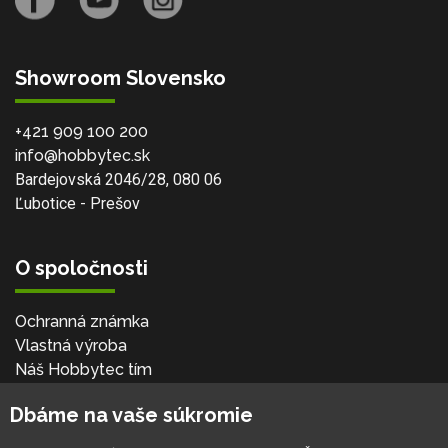
Showroom Slovensko
+421 909 100 200
info@hobbytec.sk
Bardejovská 2046/28, 080 06
Ľubotice - Prešov
O spoločnosti
Ochranná známka
Vlastná výroba
Náš Hobbytec tím
Kontaktné údaje
Dbáme na vaše súkromie
Naša história
Kariéra