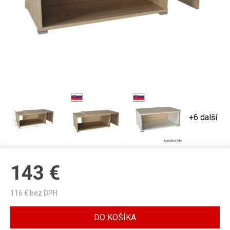
+6 další
143
€
116
€ bez DPH
DO KOŠÍKA