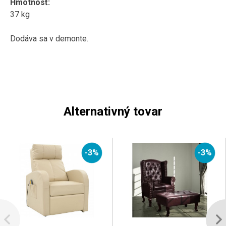
Hmotnosť:
37 kg
Dodáva sa v demonte.
Alternativný tovar
-3%
-3%