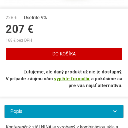
228
€
Ušetríte 9%
207
€
168
€ bez DPH
DO KOŠÍKA
Ľutujeme, ale daný produkt už nie je dostupný.
V prípade záujmu nám
vyplňte formulár
a pokúsime sa
pre vás nájsť alternatívu.
Popis
Konferenčný stôl NINA je vyrobený v kombináciou skla a