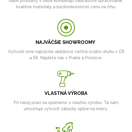
Naše produkty v sebe kombinujú nadčasové spracovanie,
kvalitné materiály a bezkonkurenčnú cenu na trhu.
NAJVÄČŠIE SHOWROOMY
Vytvorili sme najväčšie ukážkové centrá svojho druhu v ČR
a SK. Nájdete nás v Prahe a Prešove.
VLASTNÁ VÝROBA
Pri našej práci sa opierame o vlastnú výrobu. Tá nám
umožňuje vytvoriť zákazky úplne na mieru.