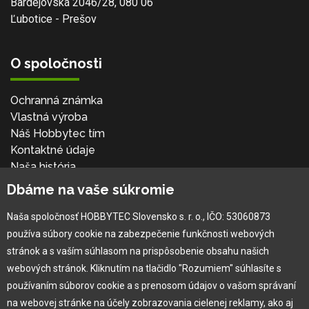
Bardejovská 2046/28, 080 06
Ľubotice - Prešov
O spoločnosti
Ochranná známka
Vlastná výroba
Náš Hobbytec tím
Kontaktné údaje
Naša história
Kariéra
Dbáme na vaše súkromie
Naša spoločnosť HOBBYTEC Slovensko s. r. o., IČO: 53060873
Pre zákazníka
používa súbory cookie na zabezpečenie funkčnosti webových
stránok a s vaším súhlasom na prispôsobenie obsahu našich
Garancia najlepšej ceny
webových stránok. Kliknutím na tlačidlo "Rozumiem" súhlasíte s
Užívateľský manuál
používaním súborov cookie a s prenosom údajov o vašom správaní
Obchodné podmienky
na webovej stránke na účely zobrazovania cielenej reklamy, ako aj