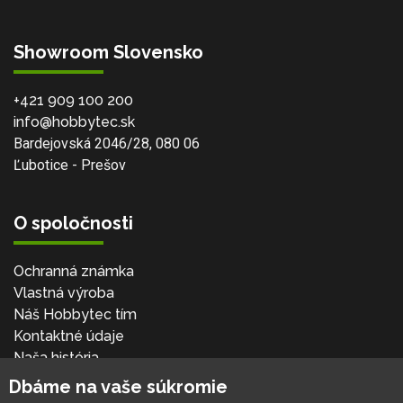
Showroom Slovensko
+421 909 100 200
info@hobbytec.sk
Bardejovská 2046/28, 080 06
Ľubotice - Prešov
O spoločnosti
Ochranná známka
Vlastná výroba
Náš Hobbytec tím
Kontaktné údaje
Naša história
Kariéra
Dbáme na vaše súkromie