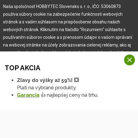
Naša spoločnosť HOBBYTEC Slovensko s. r. o., IČO: 53060873
Pre zákazníka
používa súbory cookie na zabezpečenie funkčnosti webových
stránok a s vaším súhlasom na prispôsobenie obsahu našich
Garancia najlepšej ceny
webových stránok. Kliknutím na tlačidlo "Rozumiem" súhlasíte s
Užívateľský manuál
používaním súborov cookie a s prenosom údajov o vašom správaní
Obchodné podmienky
na webovej stránke na účely zobrazovania cielenej reklamy, ako aj
Zákazník & partner
na sociálnych sieťach a reklamných sieťach na iných webových
Reklamácia
stránkach a meraniach.
Novinky
TOP AKCIA
Viac informácií
Zľavy do výšky až 59%! 💥
Na našich webových stránkach používame niekoľko kategórií
Platí na vybrané produkty.
Rozumiem
súborov cookie:
Garancia
👍 najlepšej ceny na trhu.
Technické súbory cookie
Podrobné nastavenia
Tieto údaje sú nevyhnutne potrebné na fungovanie stránky a funkcií,
ktoré sa rozhodnete používať. Bez nich by naša webová stránka
nefungovala, napr. by ste sa nemohli prihlásiť do svojho
používateľského účtu.