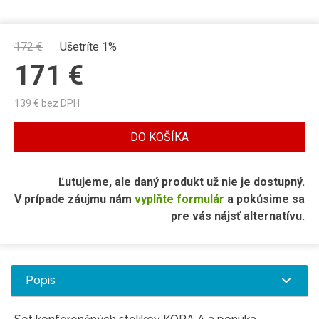
172
€
Ušetríte 1%
171
€
139
€ bez DPH
DO KOŠÍKA
Ľutujeme, ale daný produkt už nie je dostupný.
V prípade záujmu nám
vyplňte formulár
a pokúsime sa
pre vás nájsť alternatívu.
Popis