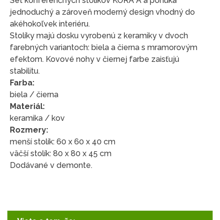
Set konferenčných stolíkov KORA A a ponúka
jednoduchý a zároveň moderný design vhodný do
akéhokoľvek interiéru.
Stolíky majú dosku vyrobenú z keramiky v dvoch
farebných variantoch: biela a čierna s mramorovým
efektom. Kovové nohy v čiernej farbe zaisťujú
stabilitu.
Farba:
biela / čierna
Materiál:
keramika / kov
Rozmery:
menší stolík: 60 x 60 x 40 cm
väčší stolík: 80 x 80 x 45 cm
Dodávané v demonte.