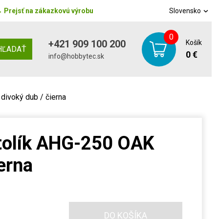
→
Prejsť na zákazkovú výrobu
Slovensko
0
+421 909 100 200
Košík
HĽADAŤ
0 €
info@hobbytec.sk
divoký dub / čierna
tolík AHG-250 OAK
erna
DO KOŠÍKA