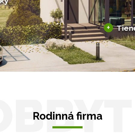
šky
šky
Solárne pergoly
ky pre auto
+
Tien
Tienenie
Zasklenie
OBBYT
Rodinná firma