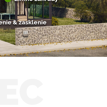
Hliníkové zimné záhrady
Posuvné zimné záhrady
Solárne zimné záhrady
enie & zasklenie
EC