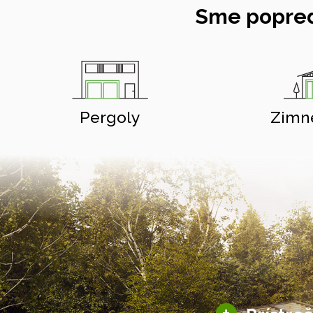
Sme popred
Pergoly
Zimn