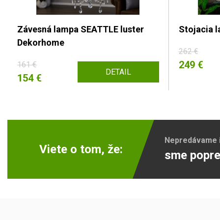
Závesná lampa SEATTLE luster
Stojacia
Dekorhome
262 €
249 €
161 €
DETAIL
154 €
Nepredávame ib
Viete o tom, že:
sme popre