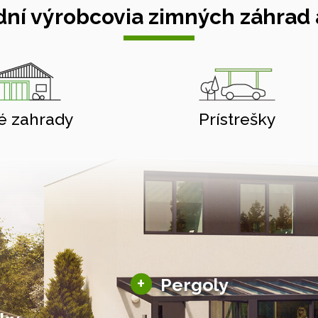
ní výrobcovia zimných záhrad a
é zahrady
Prístrešky
Hliníkové pergoly
+
Pergoly
Bioklimatické pergoly
Altány a zastrešenie