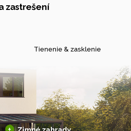
 zastrešení
Tienenie & zasklenie
Sezónne zimné záhrady
+
Zimné zahrady