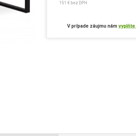
151
€ bez DPH
V prípade záujmu nám
vyplňte