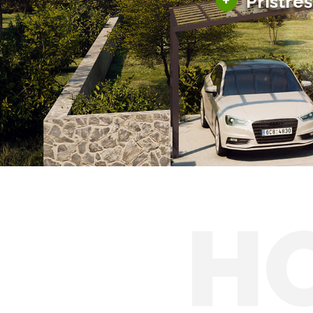
+
Prístre
Hliníkové prístre
Solárne prístreš
H