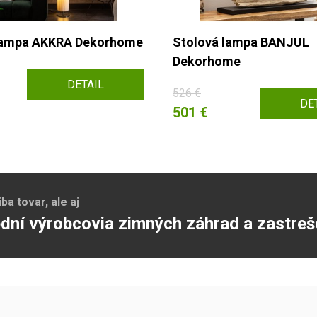
 lampa AKKRA Dekorhome
Stolová lampa BANJUL
Dekorhome
DETAIL
526 €
DE
501 €
a tovar, ale aj
dní výrobcovia zimných záhrad a zastreš