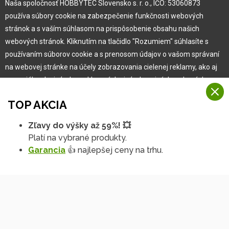
Naša spoločnosť HOBBYTEC Slovensko s. r. o., IČO: 53060873
Pre zákazníka
používa súbory cookie na zabezpečenie funkčnosti webových
stránok a s vaším súhlasom na prispôsobenie obsahu našich
Garancia najlepšej ceny
webových stránok. Kliknutím na tlačidlo "Rozumiem" súhlasíte s
Užívateľský manuál
používaním súborov cookie a s prenosom údajov o vašom správaní
Obchodné podmienky
na webovej stránke na účely zobrazovania cielenej reklamy, ako aj
Zákazník & partner
na sociálnych sieťach a reklamných sieťach na iných webových
Reklamácia
stránkach a meraniach.
Novinky
TOP AKCIA
Viac informácií
Zľavy do výšky až 59%! 💥
Na našich webových stránkach používame niekoľko kategórií
Platí na vybrané produkty.
Rozumiem
súborov cookie:
Garancia
👍 najlepšej ceny na trhu.
Technické súbory cookie
Podrobné nastavenia
Tieto údaje sú nevyhnutne potrebné na fungovanie stránky a funkcií,
ktoré sa rozhodnete používať. Bez nich by naša webová stránka
nefungovala, napr. by ste sa nemohli prihlásiť do svojho
používateľského účtu.
Copyright © 2010 -
2026
HOBBYTEC
,
info@hobbytec.sk
,
Funkčné súbory cookie