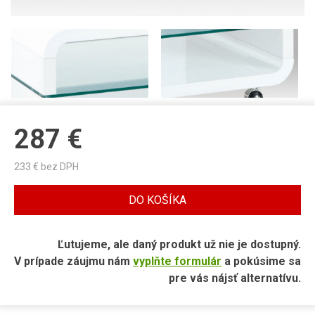
287
€
233
€ bez DPH
DO KOŠÍKA
Ľutujeme, ale daný produkt už nie je dostupný.
V prípade záujmu nám
vyplňte formulár
a pokúsime sa
pre vás nájsť alternatívu.