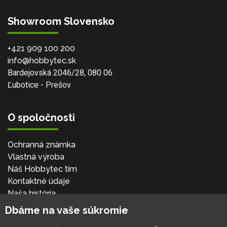
Showroom Slovensko
+421 909 100 200
info@hobbytec.sk
Bardejovská 2046/28, 080 06
Ľubotice - Prešov
O spoločnosti
Ochranná známka
Vlastná výroba
Náš Hobbytec tím
Kontaktné údaje
Naša história
Kariéra
Dbáme na vaše súkromie