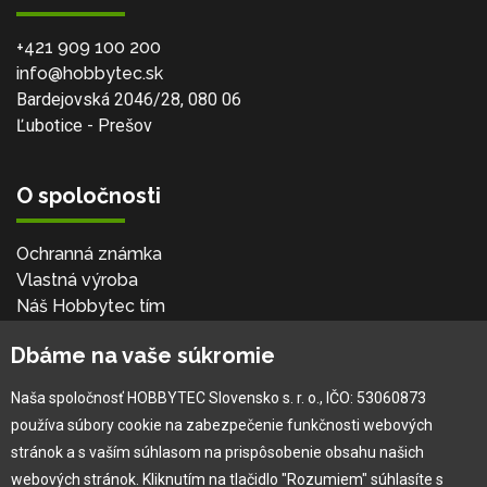
+421 909 100 200
info@hobbytec.sk
Bardejovská 2046/28, 080 06
Ľubotice - Prešov
O spoločnosti
Ochranná známka
Vlastná výroba
Náš Hobbytec tím
Kontaktné údaje
Dbáme na vaše súkromie
Naša história
Kariéra
Naša spoločnosť HOBBYTEC Slovensko s. r. o., IČO: 53060873
používa súbory cookie na zabezpečenie funkčnosti webových
Pre zákazníka
stránok a s vaším súhlasom na prispôsobenie obsahu našich
webových stránok. Kliknutím na tlačidlo "Rozumiem" súhlasíte s