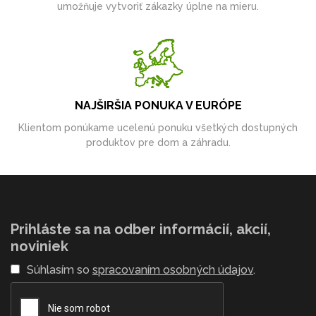
umožňuje vytvoriť zákazky úplne na mieru.
NAJŠIRŠIA PONUKA V EURÓPE
Klientom ponúkame ucelenú ponuku všetkých dostupných
produktov pre dom a záhradu.
Prihláste sa na odber informácií, akcií,
noviniek
Súhlasím so
spracovaním osobných údajov
.