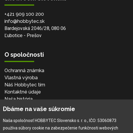
+421 909 100 200
info@hobbytec.sk
Bardejovská 2046/28, 080 06
Ľubotice - Prešov
O spoločnosti
Ochranná známka
Vlastná výroba
Náš Hobbytec tím
Kontaktné údaje
Naša história
Kariéra
Dbáme na vaše súkromie
Naša spoločnosť HOBBYTEC Slovensko s. r. o., IČO: 53060873
Pre zákazníka
používa súbory cookie na zabezpečenie funkčnosti webových