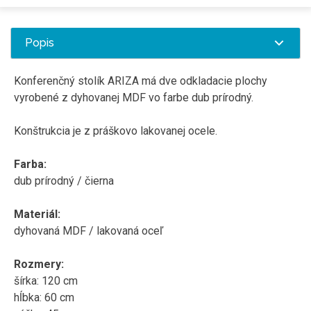
Popis
Konferenčný
stolík
ARIZA
má dve
odkladacie
plochy
vyrobené z
dyhovanej
MDF
vo farbe
dub prírodný
.
Konštrukcia je z
práškovo
lakovanej
ocele
.
Farba
:
dub prírodný
/ čierna
Materiál
:
dyhovaná
MDF
/
lakovaná
oceľ
Rozmery
:
šírka
:
120
cm
hĺbka
:
60
cm