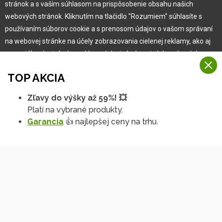
stránok a s vaším súhlasom na prispôsobenie obsahu našich
Garancia najlepšej ceny
webových stránok. Kliknutím na tlačidlo "Rozumiem" súhlasíte s
Užívateľský manuál
používaním súborov cookie a s prenosom údajov o vašom správaní
Obchodné podmienky
na webovej stránke na účely zobrazovania cielenej reklamy, ako aj
Zákazník & partner
na sociálnych sieťach a reklamných sieťach na iných webových
Reklamácia
stránkach a meraniach.
Novinky
TOP AKCIA
Viac informácií
Zľavy do výšky až 59%! 💥
Na našich webových stránkach používame niekoľko kategórií
Platí na vybrané produkty.
Rozumiem
súborov cookie:
Garancia
👍 najlepšej ceny na trhu.
Technické súbory cookie
Podrobné nastavenia
Tieto údaje sú nevyhnutne potrebné na fungovanie stránky a funkcií,
ktoré sa rozhodnete používať. Bez nich by naša webová stránka
nefungovala, napr. by ste sa nemohli prihlásiť do svojho
používateľského účtu.
Copyright © 2010 -
2026
HOBBYTEC
,
info@hobbytec.sk
,
Funkčné súbory cookie
Mapa stránok
,
Zmeniť nastavenia cookies
Tieto súbory cookie nám umožňujú zapamätať si vaše základné voľby
a zlepšiť používateľské prostredie. Patrí medzi ne napríklad
Dizajn:
GLIPS
| Systém:
Shean s.r.o.