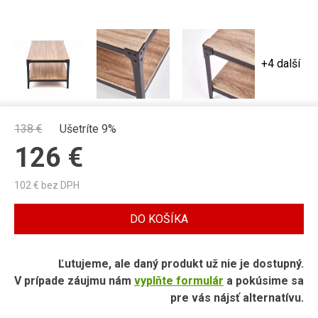
+4 další
138
€
Ušetríte 9%
126
€
102
€ bez DPH
DO KOŠÍKA
Ľutujeme, ale daný produkt už nie je dostupný.
V prípade záujmu nám
vyplňte formulár
a pokúsime sa
pre vás nájsť alternatívu.