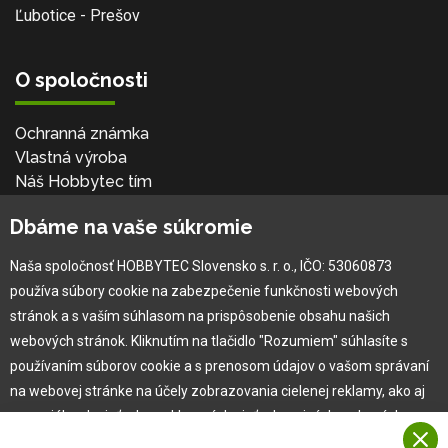
Ľubotice - Prešov
O spoločnosti
Ochranná známka
Vlastná výroba
Náš Hobbytec tím
Kontaktné údaje
Dbáme na vaše súkromie
Naša história
Kariéra
Naša spoločnosť HOBBYTEC Slovensko s. r. o., IČO: 53060873
používa súbory cookie na zabezpečenie funkčnosti webových
Pre zákazníka
stránok a s vaším súhlasom na prispôsobenie obsahu našich
webových stránok. Kliknutím na tlačidlo "Rozumiem" súhlasíte s
používaním súborov cookie a s prenosom údajov o vašom správaní
Garancia najlepšej ceny
na webovej stránke na účely zobrazovania cielenej reklamy, ako aj
Užívateľský manuál
na sociálnych sieťach a reklamných sieťach na iných webových
Obchodné podmienky
stránkach a meraniach.
Zákazník & partner