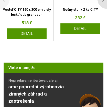
Posteľ CITY 160 x 200 cm biely
Nočný stolík 2 ks CITY
lesk / dub grandson
332 €
518 €
DETAIL
DETAIL
Viete o tom, že:
Nepredávame iba tovar, ale aj
sme poprední výrobcovia
zimných záhrad a
zastrešenia