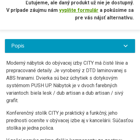
Ľutujeme, ale daný produkt už nie je dostupný.
V prípade záujmu nám
vyplňte formulár
a pokúsime sa
pre vás nájsť alternatívu.
Popis
Moderný nábytok do obývacej izby CITY má čisté línie a
prepracované detaily. Je vyrobený z DTD laminovanej s
ABS hranami. Dvierka sú bez úchytiek s dotykovým
systémom PUSH UP. Nábytok je v dvoch farebných
variantoch: biela lesk / dub artisan a dub artisan / sivý
grafit.
Konferenčný stolík CITY je praktický a funkčný, jeho
prednosti oceníte v obývacej izbe aj v kancelárii. Súčasťou
stolíka je jedna polica.