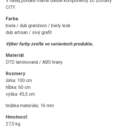
V našej ponuke máme ďalšie komponenty zo zostavy
CITY.
Farba
:
biela / dub grandson / biely lesk
dub artisan / sivý grafit
Výber farby zvoľte vo variantoch produktu.
Materiál
:
DTD laminovaná / ABS hrany
Rozmery
:
šírka: 100 cm
hĺbka: 60 cm
výška: 45,5 cm
hrúbka materiálu: 16 mm
Hmotnosť
:
27,5 kg