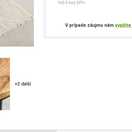
160
€ bez DPH
V prípade záujmu nám
vyplňte
+2 další