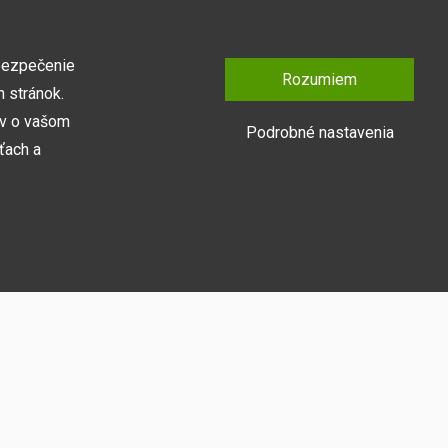
bezpečenie
Rozumiem
 stránok.
ov o vašom
Podrobné nastavenia
ťach a
Prihlásiť sa
y naša webová
medzi ne