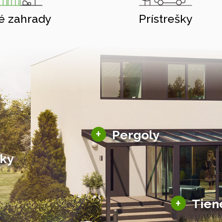
é zahrady
Prístrešky
Hliníkové pergoly
+
Pergoly
Bioklimatické pergoly
šky
Altány a zastrešenie
šky
Solárne pergoly
ky pre auto
+
Tien
Tienenie