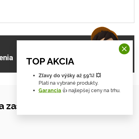
ZJISTIŤ VIAC
enia
TOP AKCIA
Zľavy do výšky až 59%! 💥
Platí na vybrané produkty.
Garancia
👍 najlepšej ceny na trhu.
 zastrešení