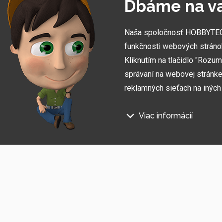
Dbáme na v
Naša spoločnosť HOBBYTEC S
funkčnosti webových stráno
Kliknutím na tlačidlo "Rozu
správaní na webovej stránke 
reklamných sieťach na inýc
Viac informácií
Prihláste sa na odber informác
Na našich webových stránkac
Súhlasím so
spracovaním osobných údajov
.
Technické súbory cookie
Tieto údaje sú nevyhnutne pot
stránka nefungovala, napr. by 
Funkčné súbory cookie
Tieto súbory cookie nám umožň