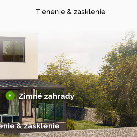
Tienenie & zasklenie
Sezónne zimné záhrady
+
Zimné zahrady
Hliníkové zimné záhrady
Posuvné zimné záhrady
Solárne zimné záhrady
enie & zasklenie