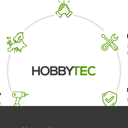
A
m
.