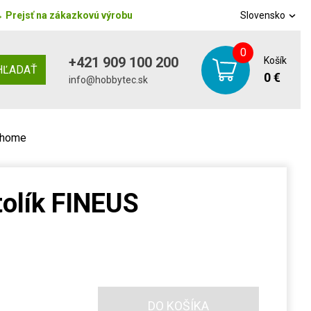
→
Prejsť na zákazkovú výrobu
Slovensko
0
+421 909 100 200
Košík
HĽADAŤ
0 €
info@hobbytec.sk
rhome
tolík FINEUS
DO KOŠÍKA