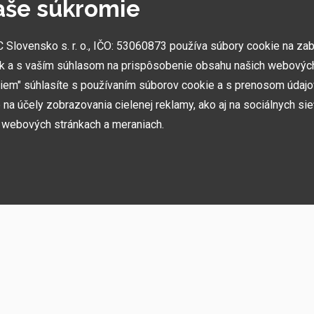
aše súkromie
NAJVÄČŠIE SHOWROOMY
lovensko s. r. o., IČO: 53060873 používa súbory cookie na za
k a s vaším súhlasom na prispôsobenie obsahu našich webových
Vytvorili sme najväčšie ukážkové centrá svojho druhu
v ČR a SK. Nájdete nás v Prahe a Prešove.
miem" súhlasíte s používaním súborov cookie a s prenosom údaj
na účely zobrazovania cielenej reklamy, ako aj na sociálnych sie
h webových stránkach a meraniach.
ií, akcií, noviniek
h používame niekoľko kategórií súborov cookie:
rebné na fungovanie stránky a funkcií, ktoré sa rozhodnete používať. Bez nich b
ste sa nemohli prihlásiť do svojho používateľského účtu.
ujú zapamätať si vaše základné voľby a zlepšiť používateľské prostredie. Patrí 