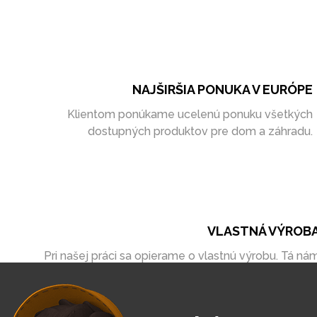
NAJŠIRŠIA PONUKA V EURÓPE
Klientom ponúkame ucelenú ponuku všetkých
dostupných produktov pre dom a záhradu.
VLASTNÁ VÝROB
Pri našej práci sa opierame o vlastnú výrobu. Tá ná
umožňuje vytvoriť zákazky úplne na mieru