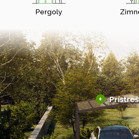
Pergoly
Zimn
+
Prístre
Hliníkové prístre
Solárne prístreš