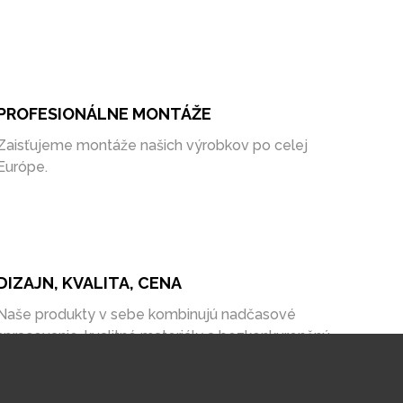
PROFESIONÁLNE MONTÁŽE
Zaisťujeme montáže našich výrobkov po celej
Európe.
DIZAJN, KVALITA, CENA
Naše produkty v sebe kombinujú nadčasové
spracovanie, kvalitné materiály a bezkonkurenčnú
cenu na trhu.