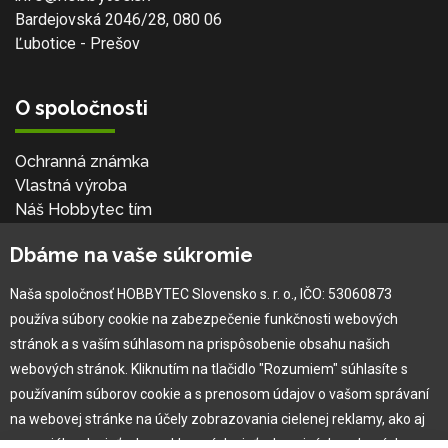
Bardejovská 2046/28, 080 06
Ľubotice - Prešov
O spoločnosti
Ochranná známka
Vlastná výroba
Náš Hobbytec tím
Kontaktné údaje
Dbáme na vaše súkromie
Naša história
Kariéra
Naša spoločnosť HOBBYTEC Slovensko s. r. o., IČO: 53060873
používa súbory cookie na zabezpečenie funkčnosti webových
Pre zákazníka
stránok a s vaším súhlasom na prispôsobenie obsahu našich
webových stránok. Kliknutím na tlačidlo "Rozumiem" súhlasíte s
používaním súborov cookie a s prenosom údajov o vašom správaní
Garancia najlepšej ceny
na webovej stránke na účely zobrazovania cielenej reklamy, ako aj
Užívateľský manuál
na sociálnych sieťach a reklamných sieťach na iných webových
Obchodné podmienky