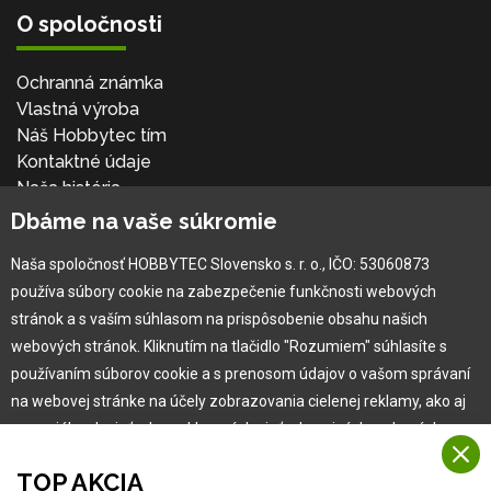
O spoločnosti
Ochranná známka
Vlastná výroba
Náš Hobbytec tím
Kontaktné údaje
Naša história
Kariéra
Dbáme na vaše súkromie
Naša spoločnosť HOBBYTEC Slovensko s. r. o., IČO: 53060873
Pre zákazníka
používa súbory cookie na zabezpečenie funkčnosti webových
stránok a s vaším súhlasom na prispôsobenie obsahu našich
Garancia najlepšej ceny
webových stránok. Kliknutím na tlačidlo "Rozumiem" súhlasíte s
Užívateľský manuál
používaním súborov cookie a s prenosom údajov o vašom správaní
Obchodné podmienky
na webovej stránke na účely zobrazovania cielenej reklamy, ako aj
Zákazník & partner
na sociálnych sieťach a reklamných sieťach na iných webových
Reklamácia
stránkach a meraniach.
Novinky
TOP AKCIA