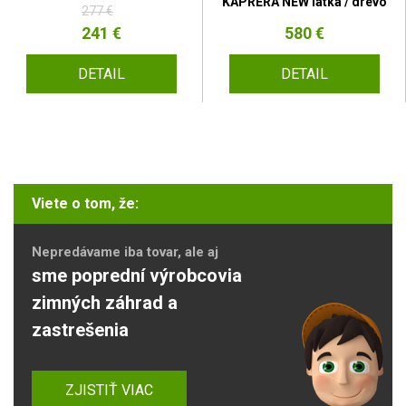
KAPRERA NEW látka / drevo
277 €
241 €
580 €
DETAIL
DETAIL
Viete o tom, že:
Nepredávame iba tovar, ale aj
sme poprední výrobcovia
zimných záhrad a
zastrešenia
ZJISTIŤ VIAC