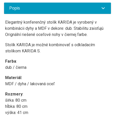
Popis
Elegantný konferenčný stolík KARIDA je vyrobený v
kombinácii dyhy a MDF v dekore: dub. Stabilitu zaisťujú
Orignální riešené oceľové nohy v čiernej farbe.
Stolík KARIDA je možné kombinovať s odkladacím
stolíkom KARIDA S.
Farba
:
dub / čierna
Materiál
:
MDF / dyha / lakovaná oceľ
Rozmery
:
šírka: 80 cm
hĺbka: 80 cm
výška: 41 cm