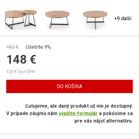
+9 další
162
€
Ušetríte 9%
148
€
120
€ bez DPH
DO KOŠÍKA
Ľutujeme, ale daný produkt už nie je dostupný.
V prípade záujmu nám
vyplňte formulár
a pokúsime sa
pre vás nájsť alternatívu.