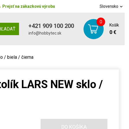
→
Prejsť na zákazkovú výrobu
Slovensko
0
+421 909 100 200
Košík
HĽADAŤ
0 €
info@hobbytec.sk
 / biela / čierna
olík LARS NEW sklo /
DO KOŠÍKA