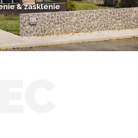
enie & zasklenie
EC