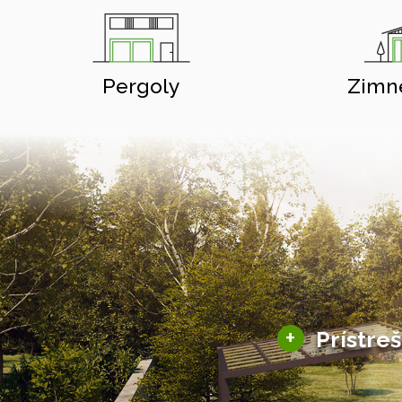
Pergoly
Zimn
+
Prístre
Hliníkové prístre
Solárne prístreš