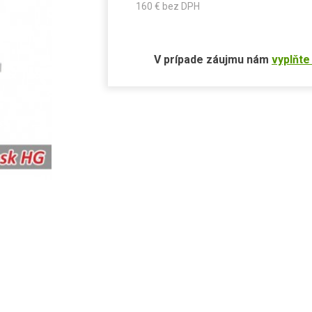
160
€ bez DPH
V prípade záujmu nám
vyplňte