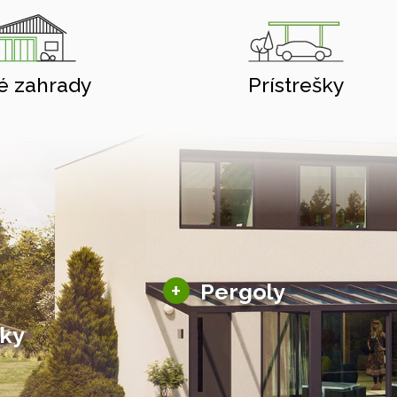
é zahrady
Prístrešky
Hliníkové pergoly
+
Pergoly
Bioklimatické pergoly
šky
Altány a zastrešenie
šky
Solárne pergoly
ky pre auto