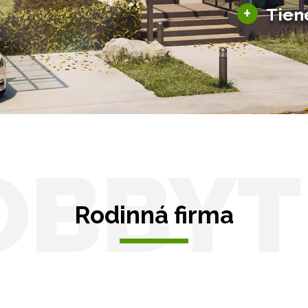
+
Tien
Tienenie
Zasklenie
OBBYT
Rodinná firma