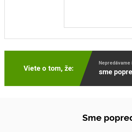
Nepredávame ib
Viete o tom, že:
sme popre
Sme popred