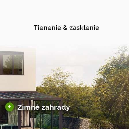
Tienenie & zasklenie
Sezónne zimné záhrady
+
Zimné zahrady
Hliníkové zimné záhrady
Posuvné zimné záhrady
Solárne zimné záhrady