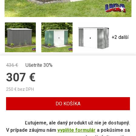
+2 další
436
€
Ušetríte 30%
307
€
250
€ bez DPH
DO KOŠÍKA
Ľutujeme, ale daný produkt už nie je dostupný.
V prípade záujmu nám
vyplňte formulár
a pokúsime sa