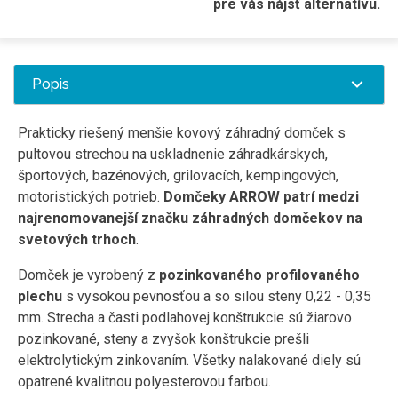
pre vás nájsť alternatívu.
Popis
Prakticky riešený menšie kovový záhradný domček s
pultovou strechou na uskladnenie záhradkárskych,
športových, bazénových, grilovacích, kempingových,
motoristických potrieb.
Domčeky ARROW patrí medzi
najrenomovanejší značku záhradných domčekov na
svetových trhoch
.
Domček je vyrobený z
pozinkovaného profilovaného
plechu
s vysokou pevnosťou a so silou steny 0,22 - 0,35
mm. Strecha a časti podlahovej konštrukcie sú žiarovo
pozinkované, steny a zvyšok konštrukcie prešli
elektrolytickým zinkovaním. Všetky nalakované diely sú
opatrené kvalitnou polyesterovou farbou.