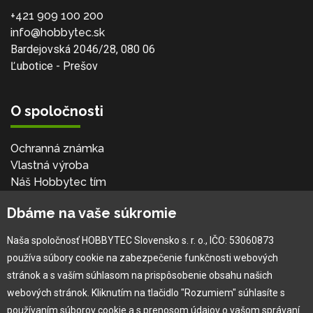
+421 909 100 200
info@hobbytec.sk
Bardejovská 2046/28, 080 06
Ľubotice - Prešov
O spoločnosti
Ochranná známka
Vlastná výroba
Náš Hobbytec tím
Kontaktné údaje
Dbáme na vaše súkromie
Naša história
Kariéra
Naša spoločnosť HOBBYTEC Slovensko s. r. o., IČO: 53060873
používa súbory cookie na zabezpečenie funkčnosti webových
Pre zákazníka
stránok a s vaším súhlasom na prispôsobenie obsahu našich
webových stránok. Kliknutím na tlačidlo "Rozumiem" súhlasíte s
používaním súborov cookie a s prenosom údajov o vašom správaní