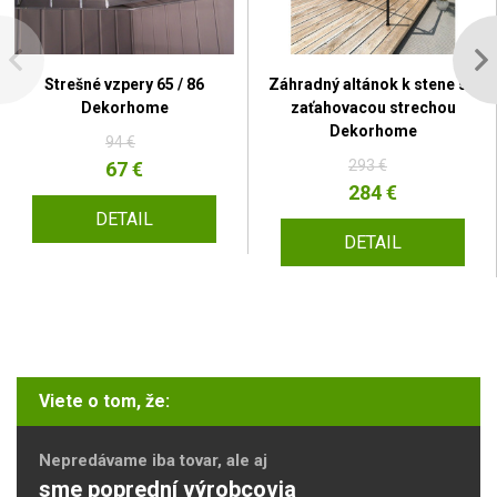
Strešné vzpery 65 / 86
Záhradný altánok k stene so
Dekorhome
zaťahovacou strechou
Dekorhome
94 €
293 €
67 €
284 €
DETAIL
DETAIL
Viete o tom, že:
Nepredávame iba tovar, ale aj
sme poprední výrobcovia