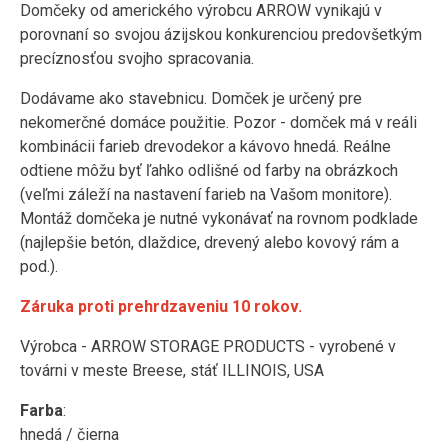
Domčeky od amerického výrobcu ARROW vynikajú v
porovnaní so svojou ázijskou konkurenciou predovšetkým
precíznosťou svojho spracovania.
Dodávame ako stavebnicu. Domček je určený pre
nekomerčné domáce použitie. Pozor - domček má v reáli
kombinácii farieb drevodekor a kávovo hnedá. Reálne
odtiene môžu byť ľahko odlišné od farby na obrázkoch
(veľmi záleží na nastavení farieb na Vašom monitore).
Montáž domčeka je nutné vykonávať na rovnom podklade
(najlepšie betón, dlaždice, drevený alebo kovový rám a
pod.).
Záruka proti prehrdzaveniu 10 rokov.
Výrobca - ARROW STORAGE PRODUCTS - vyrobené v
továrni v meste Breese, stáť ILLINOIS, USA
Farba
:
hnedá / čierna