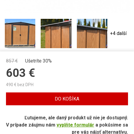
+4 další
857
€
Ušetríte 30%
603
€
490
€ bez DPH
DO KOŠÍKA
Ľutujeme, ale daný produkt už nie je dostupný.
V prípade záujmu nám
vyplňte formulár
a pokúsime sa
pre vás nájsť alternatívu.