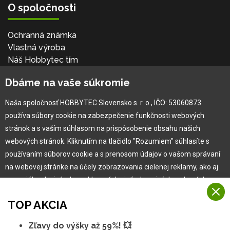
O spoločnosti
Ochranná známka
Vlastná výroba
Náš Hobbytec tím
Kontaktné údaje
Dbáme na vaše súkromie
Naša história
Kariéra
Naša spoločnosť HOBBYTEC Slovensko s. r. o., IČO: 53060873
používa súbory cookie na zabezpečenie funkčnosti webových
Pre zákazníka
stránok a s vaším súhlasom na prispôsobenie obsahu našich
webových stránok. Kliknutím na tlačidlo "Rozumiem" súhlasíte s
používaním súborov cookie a s prenosom údajov o vašom správaní
Garancia najlepšej ceny
na webovej stránke na účely zobrazovania cielenej reklamy, ako aj
Užívateľský manuál
na sociálnych sieťach a reklamných sieťach na iných webových
Obchodné podmienky
stránkach a meraniach.
Zákazník & partner
TOP AKCIA
Reklamácia
Viac informácií
Novinky
Zľavy do výšky až 59%! 💥