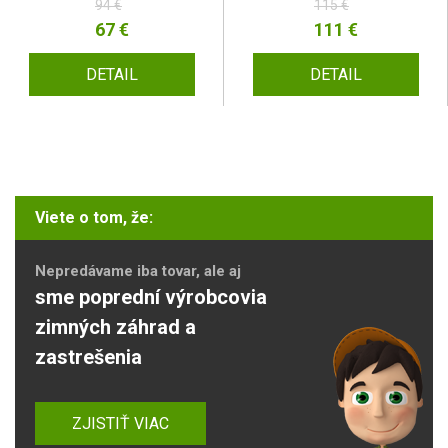
94 €
115 €
67 €
111 €
DETAIL
DETAIL
Viete o tom, že:
Nepredávame iba tovar, ale aj
sme poprední výrobcovia
zimných záhrad a
zastrešenia
ZJISTIŤ VIAC