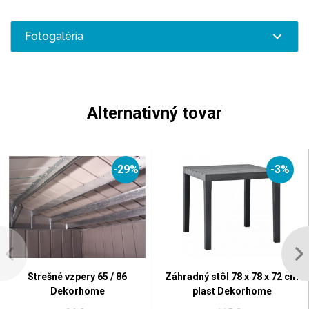
Fotogaléria
Alternativný tovar
-29%
-3%
Strešné vzpery 65 / 86
Záhradný stôl 78 x 78 x 72 cm
Dekorhome
plast Dekorhome