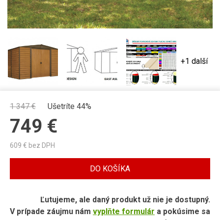
+1 další
1 347
€
Ušetríte 44%
749
€
609
€ bez DPH
DO KOŠÍKA
Ľutujeme, ale daný produkt už nie je dostupný.
V prípade záujmu nám
vyplňte formulár
a pokúsime sa