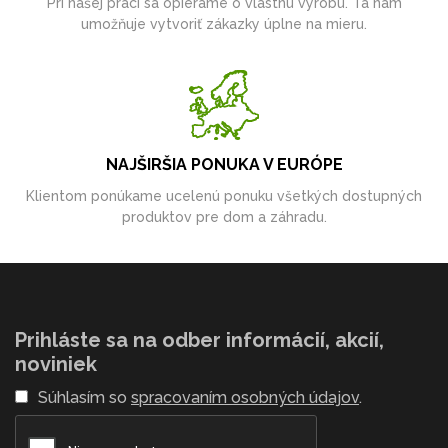
Pri našej práci sa opierame o vlastnú výrobu. Tá nám
umožňuje vytvoriť zákazky úplne na mieru.
NAJŠIRŠIA PONUKA V EURÓPE
Klientom ponúkame ucelenú ponuku všetkých dostupných
produktov pre dom a záhradu.
Prihláste sa na odber informácií, akcií,
noviniek
Súhlasím so
spracovaním osobných údajov
.