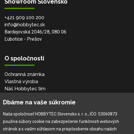
Showroom Slovensko
+421 909 100 200
info@hobbytec.sk
Bardejovská 2046/28, 080 06
Ľubotice - Prešov
O spoločnosti
Ochranná známka
Vlastná výroba
Náš Hobbytec tím
Kontaktné údaje
Dbáme na vaše súkromie
Naša história
Kariéra
Naša spoločnosť HOBBYTEC Slovensko s. r. o., IČO: 53060873
používa súbory cookie na zabezpečenie funkčnosti webových
Pre zákazníka
stránok a s vaším súhlasom na prispôsobenie obsahu našich