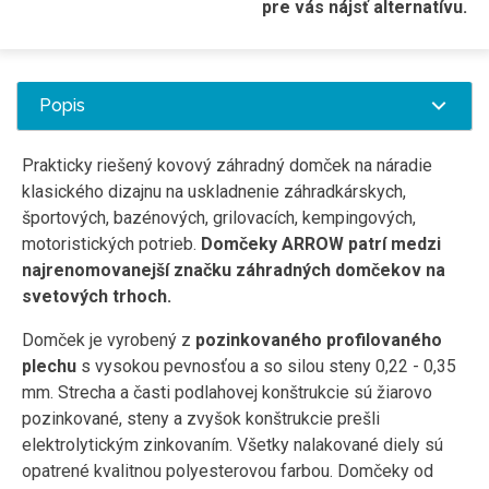
pre vás nájsť alternatívu.
Popis
Prakticky riešený kovový záhradný domček na náradie
klasického dizajnu na uskladnenie záhradkárskych,
športových, bazénových, grilovacích, kempingových,
motoristických potrieb.
Domčeky ARROW patrí medzi
najrenomovanejší značku záhradných domčekov na
svetových trhoch.
Domček je vyrobený z
pozinkovaného profilovaného
plechu
s vysokou pevnosťou a so silou steny 0,22 - 0,35
mm. Strecha a časti podlahovej konštrukcie sú žiarovo
pozinkované, steny a zvyšok konštrukcie prešli
elektrolytickým zinkovaním. Všetky nalakované diely sú
opatrené kvalitnou polyesterovou farbou. Domčeky od