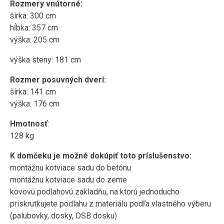
Rozmery vnútorné:
šírka: 300 cm
hĺbka: 357 cm
výška: 205 cm
výška steny: 181 cm
Rozmer posuvných dverí:
šírka: 141 cm
výška: 176 cm
Hmotnosť
:
128 kg
K domčeku je možné dokúpiť toto príslušenstvo:
montážnu kotviace sadu do betónu
montážnu kotviace sadu do zeme
kovovú podlahovú základňu, na ktorú jednoducho
priskrutkujete podlahu z materiálu podľa vlastného výberu
(palubovky, dosky, OSB dosku)