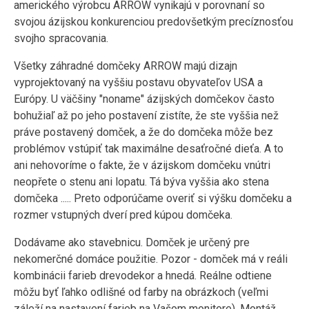
amerického výrobcu ARROW vynikajú v porovnaní so
svojou ázijskou konkurenciou predovšetkým precíznosťou
svojho spracovania.
Všetky záhradné domčeky ARROW majú dizajn
vyprojektovaný na vyššiu postavu obyvateľov USA a
Európy. U väčšiny "noname" ázijských domčekov často
bohužiaľ až po jeho postavení zistíte, že ste vyššia než
práve postavený domček, a že do domčeka môže bez
problémov vstúpiť tak maximálne desaťročné dieťa. A to
ani nehovoríme o fakte, že v ázijskom domčeku vnútri
neopřete o stenu ani lopatu. Tá býva vyššia ako stena
domčeka ..... Preto odporúčame overiť si výšku domčeku a
rozmer vstupných dverí pred kúpou domčeka.
Dodávame ako stavebnicu. Domček je určený pre
nekomerčné domáce použitie. Pozor - domček má v reáli
kombinácii farieb drevodekor a hnedá. Reálne odtiene
môžu byť ľahko odlišné od farby na obrázkoch (veľmi
záleží na nastavení farieb na Vašom monitore). Montáž