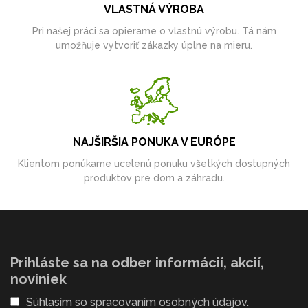
VLASTNÁ VÝROBA
Pri našej práci sa opierame o vlastnú výrobu. Tá nám
umožňuje vytvoriť zákazky úplne na mieru.
NAJŠIRŠIA PONUKA V EURÓPE
Klientom ponúkame ucelenú ponuku všetkých dostupných
produktov pre dom a záhradu.
Prihláste sa na odber informácií, akcií,
noviniek
Súhlasím so
spracovaním osobných údajov
.