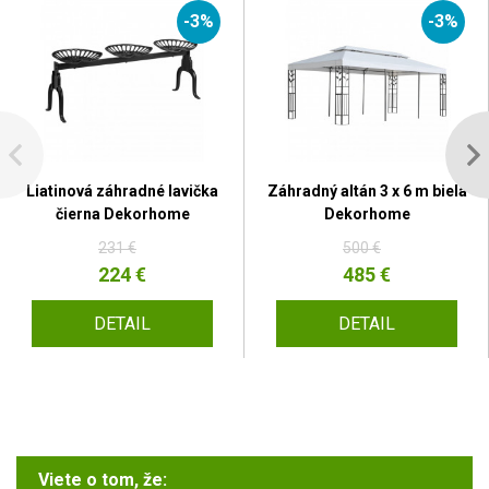
-3%
-3%
Liatinová záhradné lavička
Záhradný altán 3 x 6 m biela
čierna Dekorhome
Dekorhome
231 €
500 €
224 €
485 €
DETAIL
DETAIL
Viete o tom, že: