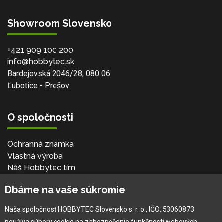
Showroom Slovensko
+421 909 100 200
info@hobbytec.sk
Bardejovská 2046/28, 080 06
Ľubotice - Prešov
O spoločnosti
Ochranná známka
Vlastná výroba
Náš Hobbytec tím
Kontaktné údaje
Dbáme na vaše súkromie
Naša história
Kariéra
Naša spoločnosť HOBBYTEC Slovensko s. r. o., IČO: 53060873
používa súbory cookie na zabezpečenie funkčnosti webových