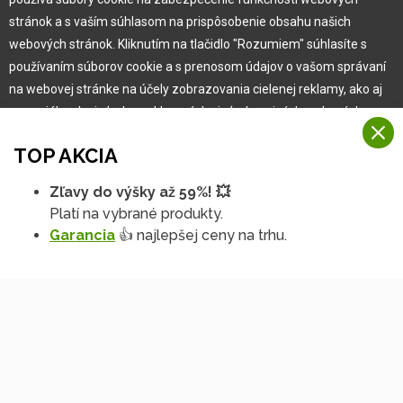
Pre zákazníka
stránok a s vaším súhlasom na prispôsobenie obsahu našich
webových stránok. Kliknutím na tlačidlo "Rozumiem" súhlasíte s
používaním súborov cookie a s prenosom údajov o vašom správaní
Garancia najlepšej ceny
na webovej stránke na účely zobrazovania cielenej reklamy, ako aj
Užívateľský manuál
na sociálnych sieťach a reklamných sieťach na iných webových
Obchodné podmienky
stránkach a meraniach.
Zákazník & partner
TOP AKCIA
Reklamácia
Viac informácií
Novinky
Zľavy do výšky až 59%! 💥
Na našich webových stránkach používame niekoľko kategórií
Platí na vybrané produkty.
Rozumiem
súborov cookie:
Garancia
👍 najlepšej ceny na trhu.
Technické súbory cookie
Podrobné nastavenia
Tieto údaje sú nevyhnutne potrebné na fungovanie stránky a funkcií,
ktoré sa rozhodnete používať. Bez nich by naša webová stránka
nefungovala, napr. by ste sa nemohli prihlásiť do svojho
používateľského účtu.
Funkčné súbory cookie
Tieto súbory cookie nám umožňujú zapamätať si vaše základné voľby
Copyright © 2010 -
2026
HOBBYTEC
,
info@hobbytec.sk
,