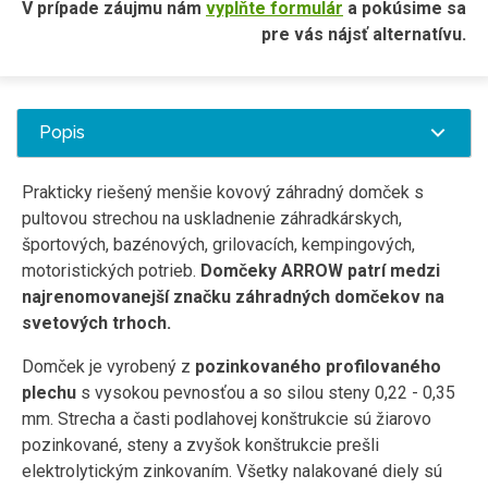
V prípade záujmu nám
vyplňte formulár
a pokúsime sa
pre vás nájsť alternatívu.
Popis
Prakticky riešený menšie kovový záhradný domček s
pultovou strechou na uskladnenie záhradkárskych,
športových, bazénových, grilovacích, kempingových,
motoristických potrieb.
Domčeky ARROW patrí medzi
najrenomovanejší značku záhradných domčekov na
svetových trhoch.
Domček je vyrobený z
pozinkovaného profilovaného
plechu
s vysokou pevnosťou a so silou steny 0,22 - 0,35
mm. Strecha a časti podlahovej konštrukcie sú žiarovo
pozinkované, steny a zvyšok konštrukcie prešli
elektrolytickým zinkovaním. Všetky nalakované diely sú