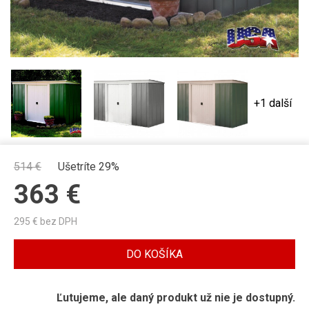
+1 další
514
€
Ušetríte 29%
363
€
295
€ bez DPH
DO KOŠÍKA
Ľutujeme, ale daný produkt už nie je dostupný.