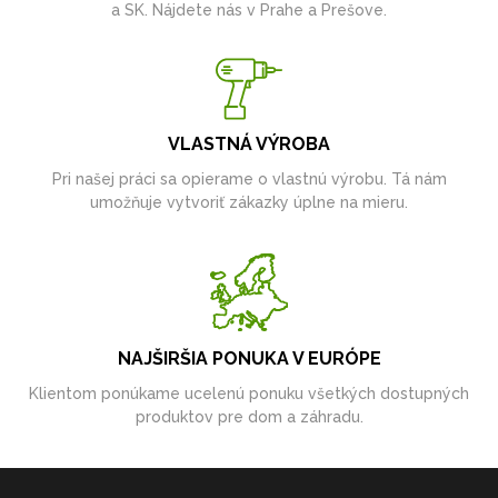
a SK. Nájdete nás v Prahe a Prešove.
VLASTNÁ VÝROBA
Pri našej práci sa opierame o vlastnú výrobu. Tá nám
umožňuje vytvoriť zákazky úplne na mieru.
NAJŠIRŠIA PONUKA V EURÓPE
Klientom ponúkame ucelenú ponuku všetkých dostupných
produktov pre dom a záhradu.