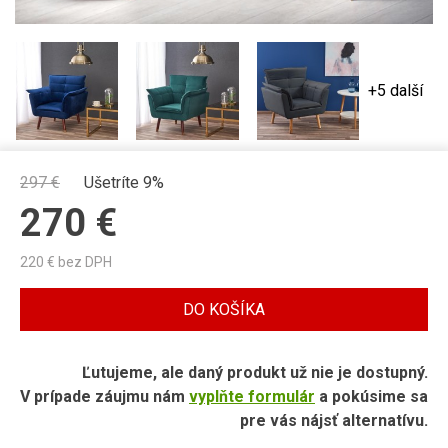
+5 další
297
€
Ušetríte 9%
270
€
220
€ bez DPH
DO KOŠÍKA
Ľutujeme, ale daný produkt už nie je dostupný.
V prípade záujmu nám
vyplňte formulár
a pokúsime sa
pre vás nájsť alternatívu.