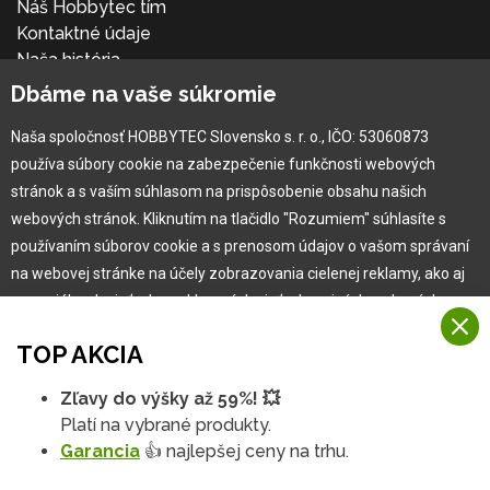
Náš Hobbytec tím
Kontaktné údaje
Naša história
Kariéra
Dbáme na vaše súkromie
Naša spoločnosť HOBBYTEC Slovensko s. r. o., IČO: 53060873
Pre zákazníka
používa súbory cookie na zabezpečenie funkčnosti webových
stránok a s vaším súhlasom na prispôsobenie obsahu našich
Garancia najlepšej ceny
webových stránok. Kliknutím na tlačidlo "Rozumiem" súhlasíte s
Užívateľský manuál
používaním súborov cookie a s prenosom údajov o vašom správaní
Obchodné podmienky
na webovej stránke na účely zobrazovania cielenej reklamy, ako aj
Zákazník & partner
na sociálnych sieťach a reklamných sieťach na iných webových
Reklamácia
stránkach a meraniach.
Novinky
TOP AKCIA
Viac informácií
Zľavy do výšky až 59%! 💥
Na našich webových stránkach používame niekoľko kategórií
Platí na vybrané produkty.
Rozumiem
súborov cookie:
Garancia
👍 najlepšej ceny na trhu.
Technické súbory cookie
Podrobné nastavenia