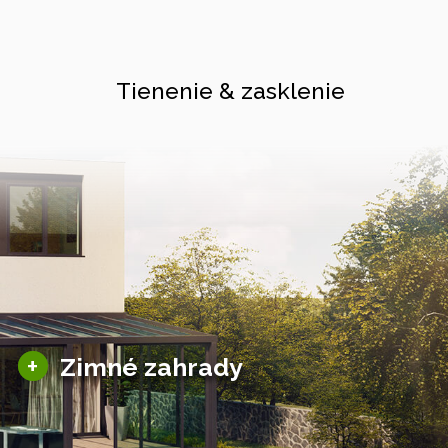
Tienenie & zasklenie
Sezónne zimné záhrady
+
Zimné zahrady
Hliníkové zimné záhrady
Posuvné zimné záhrady
Solárne zimné záhrady