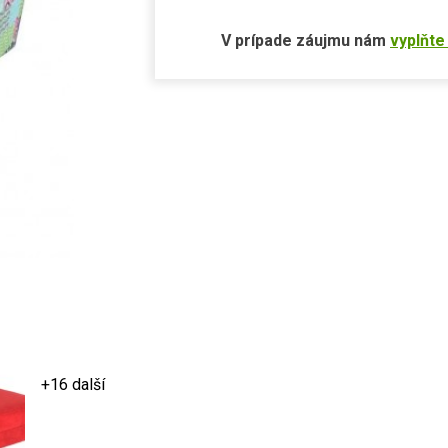
V prípade záujmu nám
vyplňte
+16 další