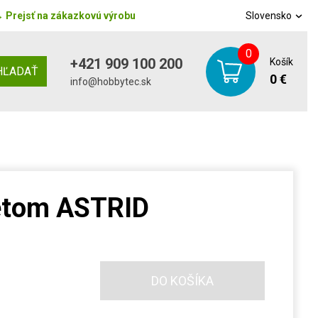
→
Prejsť na zákazkovú výrobu
Slovensko
0
+421 909 100 200
Košík
HĽADAŤ
0 €
info@hobbytec.sk
retom ASTRID
DO KOŠÍKA