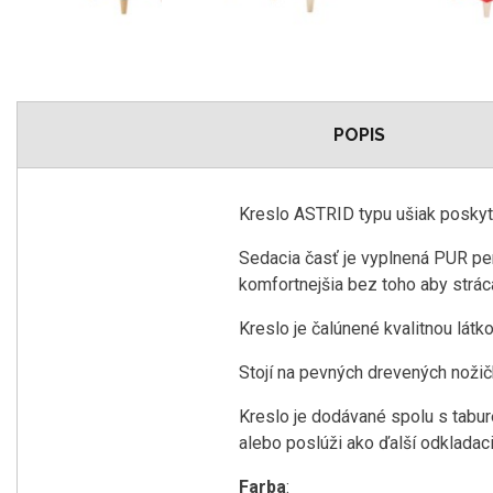
POPIS
Kreslo ASTRID typu ušiak poskytu
Sedacia časť je vyplnená PUR pen
komfortnejšia bez toho aby strác
Kreslo je čalúnené kvalitnou látk
Stojí na pevných drevených nožičk
Kreslo je dodávané spolu s tabur
alebo poslúži ako ďalší odkladaci
Farba
: