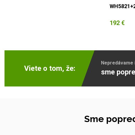
WH5821+
192 €
Nepredávame ib
Viete o tom, že:
sme popre
Sme popred