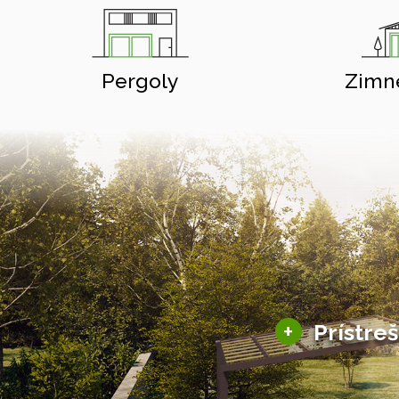
Pergoly
Zimn
+
Prístre
Hliníkové prístre
Solárne prístreš