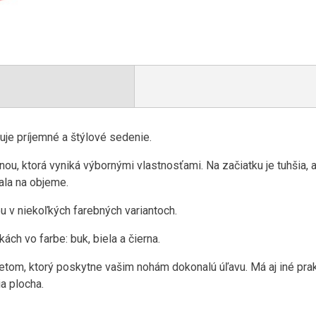
je príjemné a štýlové sedenie.
ou, ktorá vyniká výbornými vlastnosťami. Na začiatku je tuhšia, 
ala na objeme.
ou v niekoľkých farebných variantoch.
ách vo farbe: buk, biela a čierna.
etom, ktorý poskytne vašim nohám dokonalú úľavu. Má aj iné prakt
a plocha.