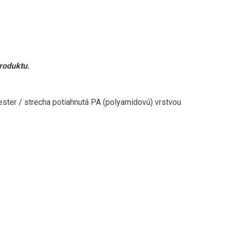
roduktu
.
ester /
strecha
potiahnutá
PA
(
polyamidovú
)
vrstvou