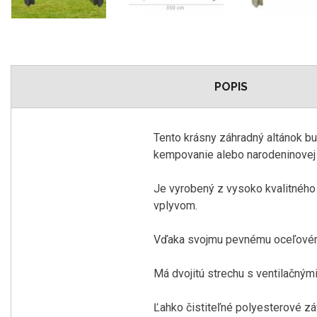
POPIS
Tento krásny
záhradný
altánok
bu
kempovanie
alebo
narodeninovej
Je
vyrobený
z vysoko
kvalitného
vplyvom.
Vďaka svojmu
pevnému
oceľové
Má dvojitú
strechu
s
ventilačným
Ľahko
čistiteľné
polyesterové
zá