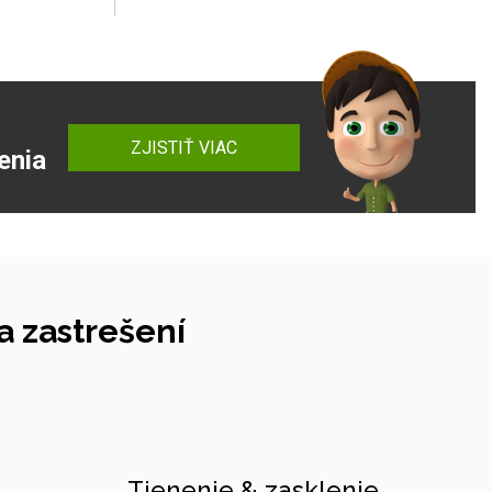
ZJISTIŤ VIAC
enia
 zastrešení
Tienenie & zasklenie