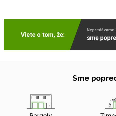
Nepredávame ib
Viete o tom, že:
sme popre
Sme popred
Pergoly
Zimn