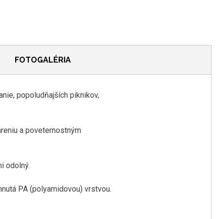
FOTOGALÉRIA
anie
,
popoludňajších
piknikov
,
areniu
a
poveternostným
i odolný
.
hnutá
PA
(
polyamidovou
)
vrstvou
.