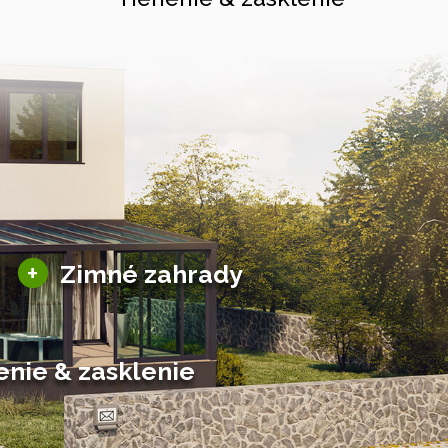
Sezónne zimné záhrady
+
Zimné zahrady
Hliníkové zimné záhrady
Posuvné zimné záhrady
Solárne zimné záhrady
enie & zasklenie