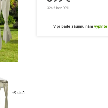
324
€ bez DPH
V prípade záujmu nám
vyplňte
+9 další