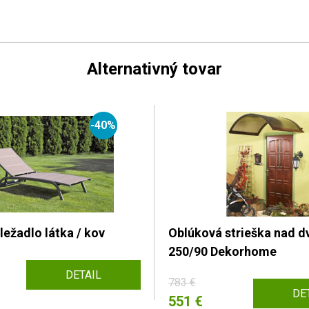
Alternativný tovar
-40%
ežadlo látka / kov
Oblúková strieška nad 
250/90 Dekorhome
DETAIL
783 €
DE
551 €