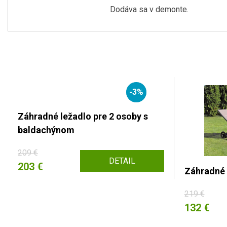
Dodáva sa v
demonte
.
-3%
Záhradné ležadlo pre 2 osoby s
baldachýnom
209 €
DETAIL
203 €
Záhradné l
219 €
132 €