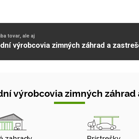
a tovar, ale aj
dní výrobcovia zimných záhrad a zastreš
ní výrobcovia zimných záhrad a
é zahrady
Prístrešky