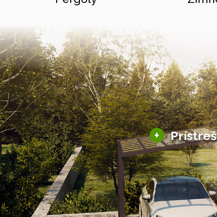
+
Prístre
Hliníkové prístre
Solárne prístreš