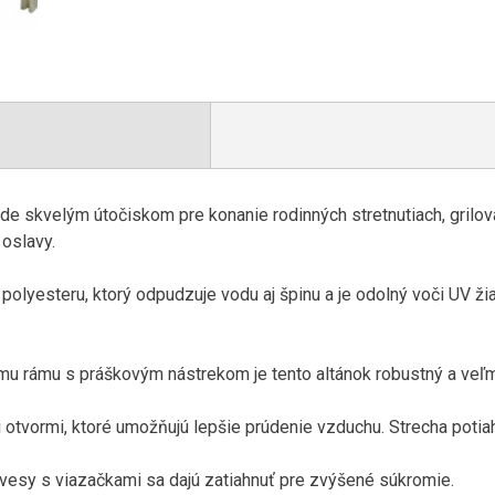
de skvelým
útočiskom
pre konanie
rodinných stretnutiach
,
grilov
oslavy
.
polyesteru
,
ktorý
odpudzuje
vodu
aj
špinu
a
je odolný voči
UV
ži
mu
rámu
s
práškovým
nástrekom
je
tento
altánok
robustný
a
veľm
i
otvormi
,
ktoré umožňujú
lepšie prúdenie
vzduchu
.
Strecha
potia
vesy s
viazačkami
sa dajú
zatiahnuť
pre zvýšené
súkromie
.