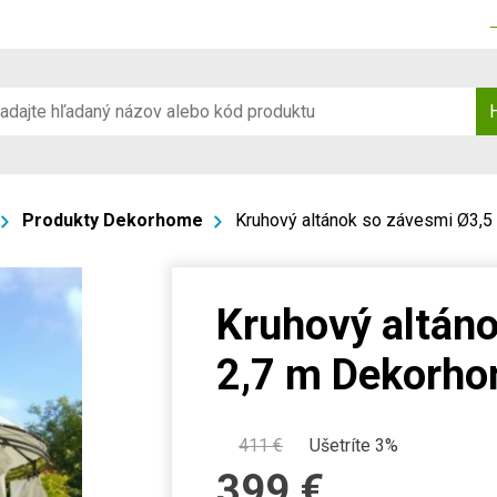
Produkty Dekorhome
Kruhový altánok so závesmi Ø3,5
Kruhový altáno
2,7 m Dekorh
411
€
Ušetríte 3%
399
€