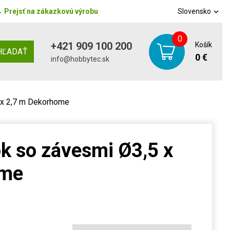
→
Prejsť na zákazkovú výrobu
Slovensko
0
+421 909 100 200
Košík
HĽADAŤ
0 €
info@hobbytec.sk
 x 2,7 m Dekorhome
k so závesmi Ø3,5 x
ome