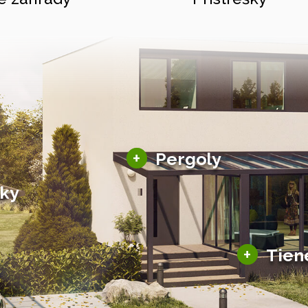
Hliníkové pergoly
+
Pergoly
Bioklimatické pergoly
šky
Altány a zastrešenie
šky
Solárne pergoly
ky pre auto
+
Tien
Tienenie
Zasklenie