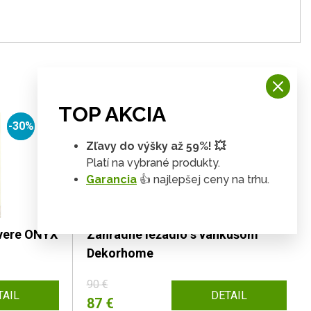
TOP AKCIA
-30%
-3%
Zľavy do výšky až 59%! 💥
Platí na vybrané produkty.
Garancia
👍 najlepšej ceny na trhu.
dvere ONYX
Záhradné ležadlo s vankúšom
Dekorhome
90 €
TAIL
DETAIL
87 €