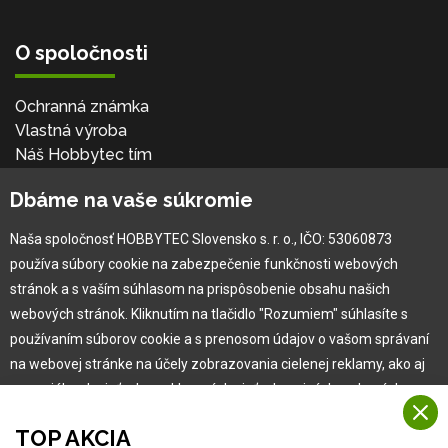
O spoločnosti
Ochranná známka
Vlastná výroba
Náš Hobbytec tím
Kontaktné údaje
Dbáme na vaše súkromie
Naša história
Kariéra
Naša spoločnosť HOBBYTEC Slovensko s. r. o., IČO: 53060873
používa súbory cookie na zabezpečenie funkčnosti webových
Pre zákazníka
stránok a s vaším súhlasom na prispôsobenie obsahu našich
webových stránok. Kliknutím na tlačidlo "Rozumiem" súhlasíte s
používaním súborov cookie a s prenosom údajov o vašom správaní
Garancia najlepšej ceny
na webovej stránke na účely zobrazovania cielenej reklamy, ako aj
Užívateľský manuál
na sociálnych sieťach a reklamných sieťach na iných webových
Obchodné podmienky
stránkach a meraniach.
Zákazník & partner
TOP AKCIA
Reklamácia