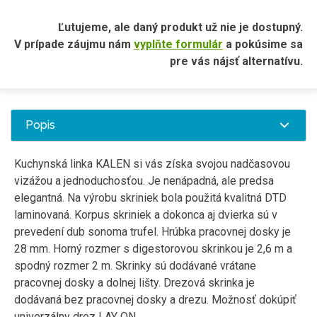
Ľutujeme, ale daný produkt už nie je dostupný.
V prípade záujmu nám
vyplňte formulár
a pokúsime sa
pre vás nájsť alternatívu.
Popis
Kuchynská linka KALEN si vás získa svojou nadčasovou
vizážou a jednoduchosťou. Je nenápadná, ale predsa
elegantná. Na výrobu skriniek bola použitá kvalitná DTD
laminovaná. Korpus skriniek a dokonca aj dvierka sú v
prevedení dub sonoma trufel. Hrúbka pracovnej dosky je
28 mm. Horný rozmer s digestorovou skrinkou je 2,6 m a
spodný rozmer 2 m. Skrinky sú dodávané vrátane
pracovnej dosky a dolnej lišty. Drezová skrinka je
dodávaná bez pracovnej dosky a drezu. Možnosť dokúpiť
univerzálny drez LAY ON.