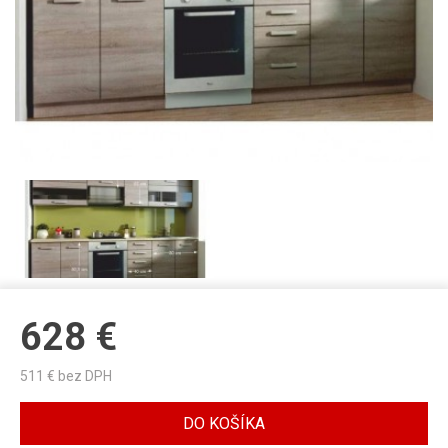
628
€
511
€ bez DPH
DO KOŠÍKA