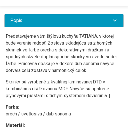
Popis
Predstavujeme vám štýlovú kuchyňu TATIANA, v ktorej
bude varenie radosť. Zostava skladajúca sa z horných
skriniek vo farbe orecha s dekoratívnymi drážkami a
spodných skvele doplní spodné skrinky vo svetlo šedej
farbe. Pracovná doska je v dekore dub sonoma navyše
dotvára celú zostavu v harmonický celok.
Skrinky sú vyrobené z kvalitnej laminovanej DTD v
kombinácii s drážkovanou MDF. Navyše sú opatrené
plynovými piestami s tichým systémom dovierania. |
Farba:
orech / svetlosivá / dub sonoma
Materiál: