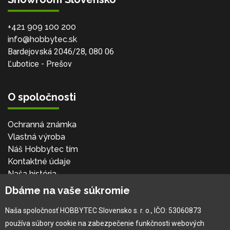
+421 909 100 200
info@hobbytec.sk
Bardejovská 2046/28, 080 06
Ľubotice - Prešov
O spoločnosti
Ochranná známka
Vlastná výroba
Náš Hobbytec tím
Kontaktné údaje
Naša história
Kariéra
Dbáme na vaše súkromie
Naša spoločnosť HOBBYTEC Slovensko s. r. o., IČO: 53060873
Pre zákazníka
používa súbory cookie na zabezpečenie funkčnosti webových