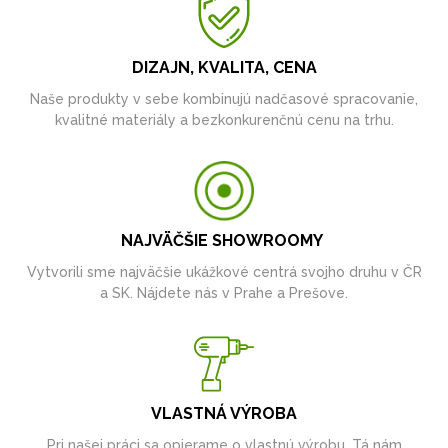
DIZAJN, KVALITA, CENA
Naše produkty v sebe kombinujú nadčasové spracovanie,
kvalitné materiály a bezkonkurenčnú cenu na trhu.
NAJVÄČŠIE SHOWROOMY
Vytvorili sme najväčšie ukážkové centrá svojho druhu v ČR
a SK. Nájdete nás v Prahe a Prešove.
VLASTNÁ VÝROBA
Pri našej práci sa opierame o vlastnú výrobu. Tá nám