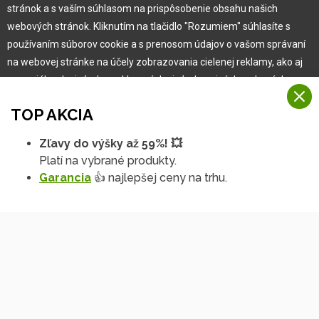
stránok a s vaším súhlasom na prispôsobenie obsahu našich
Garancia najlepšej ceny
webových stránok. Kliknutím na tlačidlo "Rozumiem" súhlasíte s
Užívateľský manuál
používaním súborov cookie a s prenosom údajov o vašom správaní
Obchodné podmienky
na webovej stránke na účely zobrazovania cielenej reklamy, ako aj
Zákazník & partner
na sociálnych sieťach a reklamných sieťach na iných webových
Reklamácia
stránkach a meraniach.
Novinky
TOP AKCIA
Viac informácií
Zľavy do výšky až 59%! 💥
Na našich webových stránkach používame niekoľko kategórií
Platí na vybrané produkty.
Rozumiem
súborov cookie:
Garancia
👍 najlepšej ceny na trhu.
Technické súbory cookie
Podrobné nastavenia
Tieto údaje sú nevyhnutne potrebné na fungovanie stránky a funkcií,
ktoré sa rozhodnete používať. Bez nich by naša webová stránka
nefungovala, napr. by ste sa nemohli prihlásiť do svojho
používateľského účtu.
Copyright © 2010 -
2026
HOBBYTEC
,
info@hobbytec.sk
,
Funkčné súbory cookie
Mapa stránok
,
Zmeniť nastavenia cookies
Tieto súbory cookie nám umožňujú zapamätať si vaše základné voľby
a zlepšiť používateľské prostredie. Patrí medzi ne napríklad
Dizajn:
GLIPS
| Systém:
Shean s.r.o.