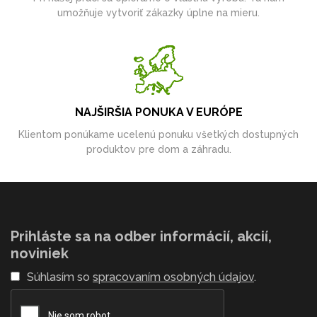
umožňuje vytvoriť zákazky úplne na mieru.
NAJŠIRŠIA PONUKA V EURÓPE
Klientom ponúkame ucelenú ponuku všetkých dostupných
produktov pre dom a záhradu.
Prihláste sa na odber informácií, akcií,
noviniek
Súhlasím so
spracovaním osobných údajov
.