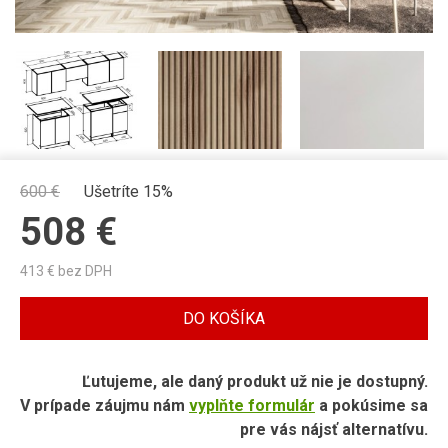
600
€
Ušetríte 15%
508
€
413
€ bez DPH
DO KOŠÍKA
Ľutujeme, ale daný produkt už nie je dostupný.
V prípade záujmu nám
vyplňte formulár
a pokúsime sa
pre vás nájsť alternatívu.