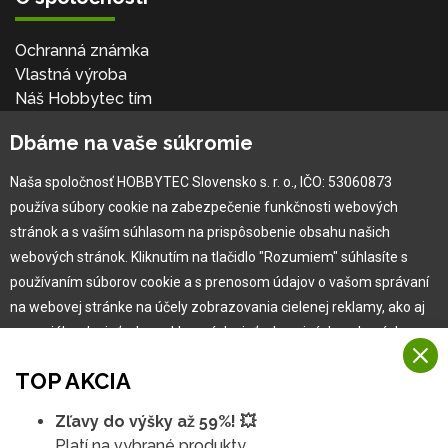
Ochranná známka
Vlastná výroba
Náš Hobbytec tím
Kontaktné údaje
Dbáme na vaše súkromie
Naša história
Kariéra
Naša spoločnosť HOBBYTEC Slovensko s. r. o., IČO: 53060873
používa súbory cookie na zabezpečenie funkčnosti webových
Pre zákazníka
stránok a s vaším súhlasom na prispôsobenie obsahu našich
webových stránok. Kliknutím na tlačidlo "Rozumiem" súhlasíte s
používaním súborov cookie a s prenosom údajov o vašom správaní
Garancia najlepšej ceny
na webovej stránke na účely zobrazovania cielenej reklamy, ako aj
Užívateľský manuál
na sociálnych sieťach a reklamných sieťach na iných webových
Obchodné podmienky
stránkach a meraniach.
Zákazník & partner
TOP AKCIA
Reklamácia
Viac informácií
Novinky
Zľavy do výšky až 59%! 💥
Na našich webových stránkach používame niekoľko kategórií
Platí na vybrané produkty.