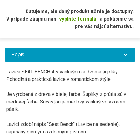
Ľutujeme, ale daný produkt už nie je dostupný.
V prípade záujmu nám
vyplňte formulár
a pokúsime sa
pre vás nájsť alternatívu.
Popis
Lavica SEAT BENCH 4 s vankúšom a dvoma šuplíky.
Pohodlná a praktická lavice v romantickom štýle.
Je vyrobená z dreva v bielej farbe. Šuplíky z prútia sú v
medovej farbe. Súčasťou je medový vankúš so vzorom
pásik.
Lavici zdobí nápis "Seat Bench" (Lavice na sedenie),
napísaný čiernym ozdobným písmom.