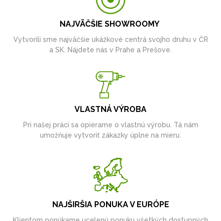
NAJVÄČŠIE SHOWROOMY
Vytvorili sme najväčšie ukážkové centrá svojho druhu v ČR
a SK. Nájdete nás v Prahe a Prešove.
VLASTNÁ VÝROBA
Pri našej práci sa opierame o vlastnú výrobu. Tá nám
umožňuje vytvoriť zákazky úplne na mieru.
NAJŠIRŠIA PONUKA V EURÓPE
Klientom ponúkame ucelenú ponuku všetkých dostupných