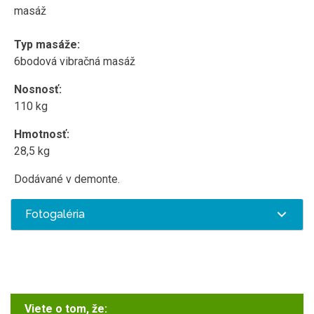
masáž
Typ masáže:
6bodová vibračná masáž
Nosnosť:
110 kg
Hmotnosť:
28,5 kg
Dodávané v demonte.
Fotogaléria
Viete o tom, že: