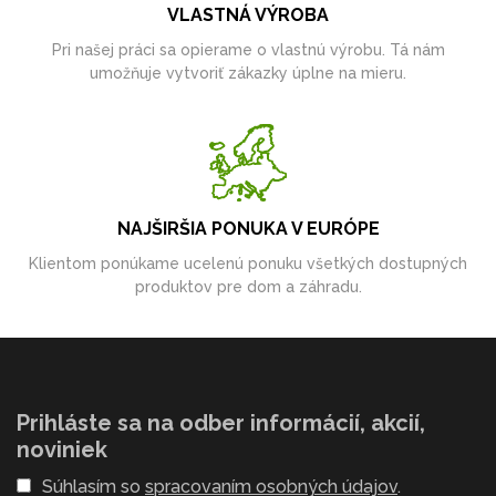
VLASTNÁ VÝROBA
Pri našej práci sa opierame o vlastnú výrobu. Tá nám
umožňuje vytvoriť zákazky úplne na mieru.
NAJŠIRŠIA PONUKA V EURÓPE
Klientom ponúkame ucelenú ponuku všetkých dostupných
produktov pre dom a záhradu.
Prihláste sa na odber informácií, akcií,
noviniek
Súhlasím so
spracovaním osobných údajov
.