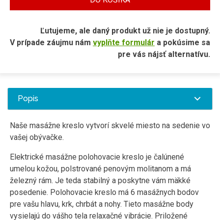
Ľutujeme, ale daný produkt už nie je dostupný.
V prípade záujmu nám
vyplňte formulár
a pokúsime sa
pre vás nájsť alternatívu.
Popis
Naše masážne kreslo vytvorí skvelé miesto na sedenie vo
vašej obývačke.
Elektrické masážne polohovacie kreslo je čalúnené
umelou kožou, polstrované penovým molitanom a má
železný rám. Je teda stabilný a poskytne vám mäkké
posedenie. Polohovacie kreslo má 6 masážnych bodov
pre vašu hlavu, krk, chrbát a nohy. Tieto masážne body
vysielajú do vášho tela relaxačné vibrácie. Priložené