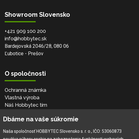
Showroom Slovensko
+421 909 100 200
info@hobbytec.sk
Bardejovská 2046/28, 080 06
Ľubotice - Prešov
O spoločnosti
Ochranná známka
Vlastná výroba
Náš Hobbytec tím
Kontaktné údaje
Dbáme na vaše súkromie
Naša história
Kariéra
Naša spoločnosť HOBBYTEC Slovensko s. r. o., IČO: 53060873
používa súbory cookie na zabezpečenie funkčnosti webových