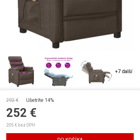
+7 další
292
€
Ušetríte 14%
252
€
205
€ bez DPH
DO KOŠÍKA