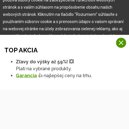
Pre zákazníka
stránok a s vaším súhlasom na prispôsobenie obsahu našich
webových stránok. Kliknutím na tlačidlo "Rozumiem" súhlasíte s
používaním súborov cookie a s prenosom údajov o vašom správaní
Garancia najlepšej ceny
na webovej stránke na účely zobrazovania cielenej reklamy, ako aj
Užívateľský manuál
na sociálnych sieťach a reklamných sieťach na iných webových
Obchodné podmienky
stránkach a meraniach.
Zákazník & partner
TOP AKCIA
Reklamácia
Viac informácií
Novinky
Zľavy do výšky až 59%! 💥
Na našich webových stránkach používame niekoľko kategórií
Platí na vybrané produkty.
Rozumiem
súborov cookie:
Garancia
👍 najlepšej ceny na trhu.
Technické súbory cookie
Podrobné nastavenia
Tieto údaje sú nevyhnutne potrebné na fungovanie stránky a funkcií,
ktoré sa rozhodnete používať. Bez nich by naša webová stránka
nefungovala, napr. by ste sa nemohli prihlásiť do svojho
používateľského účtu.
Funkčné súbory cookie
Tieto súbory cookie nám umožňujú zapamätať si vaše základné voľby
Copyright © 2010 -
2026
HOBBYTEC
,
info@hobbytec.sk
,