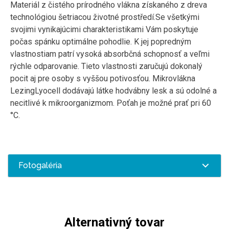
Materiál z čistého prírodného vlákna získaného z dreva
technológiou šetriacou životné prostředí.Se všetkými
svojimi vynikajúcimi charakteristikami Vám poskytuje
počas spánku optimálne pohodlie. K jej popredným
vlastnostiam patrí vysoká absorbčná schopnosť a veľmi
rýchle odparovanie. Tieto vlastnosti zaručujú dokonalý
pocit aj pre osoby s vyššou potivosťou. Mikrovlákna
LezingLyocell dodávajú látke hodvábny lesk a sú odolné a
necitlivé k mikroorganizmom. Poťah je možné prať pri 60
°C.
Fotogaléria
Alternativný tovar