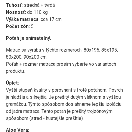
Tuhosť:
stredná + tvrdá
Nosnosť:
do 110 kg
Výška matraca
: cca 17 cm
Počet zón:
5
Poťah je snímateľný.
Matrac sa vyrába v týchto rozmeroch: 80x195, 85x195,
80x200, 90x200 cm.
Poťah + rozmer matraca prosím vyberte vo variantoch
produktu.
Úplet:
Vyšší stupeň kvality v porovnaní s froté poťahom. Povrch
je hladšia a silnejšia. Je prešitý dutým vláknom s vyššou
gramážou. Týmto spôsobom dosiahneme lepšiu izoláciu
od jadra matraca. Tento poťah je prešitý trojzónovým
spôsobom (stred - hustejšie prešitie).
Aloe Vera: