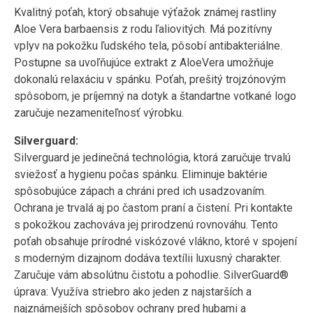
Kvalitný poťah, ktorý obsahuje výťažok známej rastliny
Aloe Vera barbaensis z rodu ľaliovitých. Má pozitívny
vplyv na pokožku ľudského tela, pôsobí antibakteriálne.
Postupne sa uvoľňujúce extrakt z AloeVera umožňuje
dokonalú relaxáciu v spánku. Poťah, prešitý trojzónovým
spôsobom, je príjemný na dotyk a štandartne votkané logo
zaručuje nezameniteľnosť výrobku.
Silverguard:
Silverguard je jedinečná technológia, ktorá zaručuje trvalú
sviežosť a hygienu počas spánku. Eliminuje baktérie
spôsobujúce zápach a chráni pred ich usadzovaním.
Ochrana je trvalá aj po častom praní a čistení. Pri kontakte
s pokožkou zachováva jej prirodzenú rovnováhu. Tento
poťah obsahuje prírodné viskózové vlákno, ktoré v spojení
s moderným dizajnom dodáva textílii luxusný charakter.
Zaručuje vám absolútnu čistotu a pohodlie. SilverGuard®
úprava: Využíva striebro ako jeden z najstarších a
najznámejších spôsobov ochrany pred hubami a