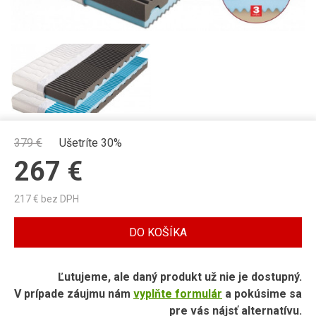
379
€
Ušetríte 30%
267
€
217
€ bez DPH
DO KOŠÍKA
Ľutujeme, ale daný produkt už nie je dostupný.
V prípade záujmu nám
vyplňte formulár
a pokúsime sa
pre vás nájsť alternatívu.