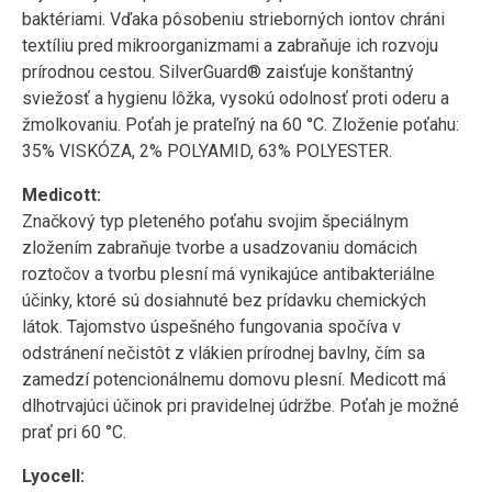
baktériami. Vďaka pôsobeniu strieborných iontov chráni
textíliu pred mikroorganizmami a zabraňuje ich rozvoju
prírodnou cestou. SilverGuard® zaisťuje konštantný
sviežosť a hygienu lôžka, vysokú odolnosť proti oderu a
žmolkovaniu. Poťah je prateľný na 60 °C. Zloženie poťahu:
35% VISKÓZA, 2% POLYAMID, 63% POLYESTER.
Medicott:
Značkový typ pleteného poťahu svojim špeciálnym
zložením zabraňuje tvorbe a usadzovaniu domácich
roztočov a tvorbu plesní má vynikajúce antibakteriálne
účinky, ktoré sú dosiahnuté bez prídavku chemických
látok. Tajomstvo úspešného fungovania spočíva v
odstránení nečistôt z vlákien prírodnej bavlny, čím sa
zamedzí potencionálnemu domovu plesní. Medicott má
dlhotrvajúci účinok pri pravidelnej údržbe. Poťah je možné
prať pri 60 °C.
Lyocell: