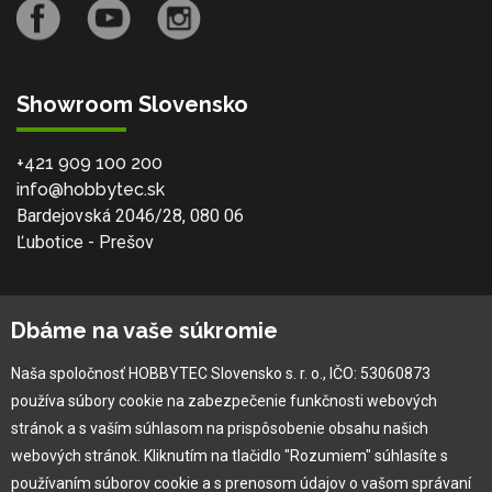
Showroom Slovensko
+421 909 100 200
info@hobbytec.sk
Bardejovská 2046/28, 080 06
Ľubotice - Prešov
O spoločnosti
Dbáme na vaše súkromie
Ochranná známka
Naša spoločnosť HOBBYTEC Slovensko s. r. o., IČO: 53060873
Vlastná výroba
používa súbory cookie na zabezpečenie funkčnosti webových
Náš Hobbytec tím
stránok a s vaším súhlasom na prispôsobenie obsahu našich
Kontaktné údaje
webových stránok. Kliknutím na tlačidlo "Rozumiem" súhlasíte s
Naša história
používaním súborov cookie a s prenosom údajov o vašom správaní