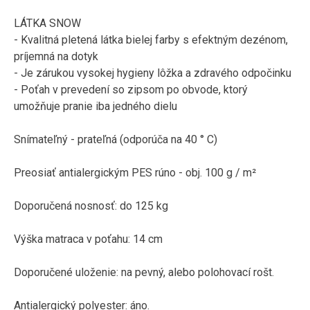
LÁTKA SNOW
- Kvalitná pletená látka bielej farby s efektným dezénom,
príjemná na dotyk
- Je zárukou vysokej hygieny lôžka a zdravého odpočinku
- Poťah v prevedení so zipsom po obvode, ktorý
umožňuje pranie iba jedného dielu
Snímateľný - prateľná (odporúča na 40 ° C)
Preosiať antialergickým PES rúno - obj. 100 g / m²
Doporučená nosnosť: do 125 kg
Výška matraca v poťahu: 14 cm
Doporučené uloženie: na pevný, alebo polohovací rošt.
Antialergický polyester: áno.