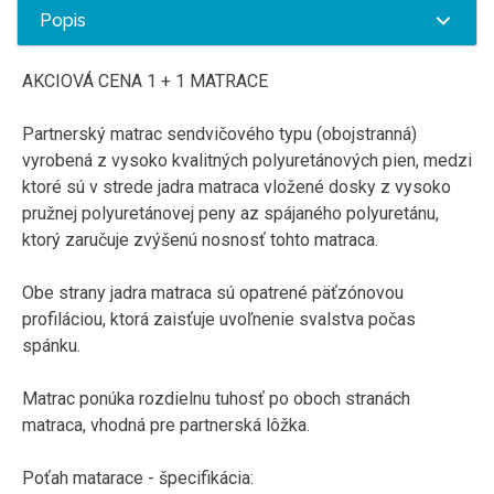
Popis
AKCIOVÁ CENA 1 + 1 MATRACE
Partnerský matrac sendvičového typu (obojstranná)
vyrobená z vysoko kvalitných polyuretánových pien, medzi
ktoré sú v strede jadra matraca vložené dosky z vysoko
pružnej polyuretánovej peny az spájaného polyuretánu,
ktorý zaručuje zvýšenú nosnosť tohto matraca.
Obe strany jadra matraca sú opatrené päťzónovou
profiláciou, ktorá zaisťuje uvoľnenie svalstva počas
spánku.
Matrac ponúka rozdielnu tuhosť po oboch stranách
matraca, vhodná pre partnerská lôžka.
Poťah matarace - špecifikácia: