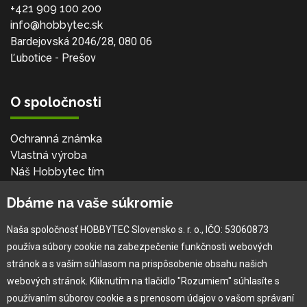
+421 909 100 200
info@hobbytec.sk
Bardejovská 2046/28, 080 06
Ľubotice - Prešov
O spoločnosti
Ochranná známka
Vlastná výroba
Náš Hobbytec tím
Kontaktné údaje
Dbáme na vaše súkromie
Naša história
Kariéra
Naša spoločnosť HOBBYTEC Slovensko s. r. o., IČO: 53060873
používa súbory cookie na zabezpečenie funkčnosti webových
Pre zákazníka
stránok a s vaším súhlasom na prispôsobenie obsahu našich
webových stránok. Kliknutím na tlačidlo "Rozumiem" súhlasíte s
používaním súborov cookie a s prenosom údajov o vašom správaní
Garancia najlepšej ceny