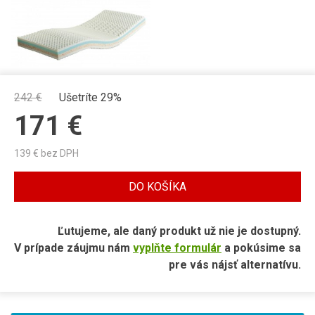
242
€
Ušetríte 29%
171
€
139
€ bez DPH
DO KOŠÍKA
Ľutujeme, ale daný produkt už nie je dostupný.
V prípade záujmu nám
vyplňte formulár
a pokúsime sa
pre vás nájsť alternatívu.