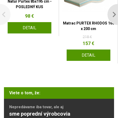
Natur Purtex 85x195 cm -
POSLEDNÝ KUS
98 €
Matrac PURTEX RHODOS 160
DETAIL
x 200 cm
218 €
157 €
DETAIL
Viete o tom, že:
Nepredávame iba tovar, ale aj
sme poprední výrobcovia