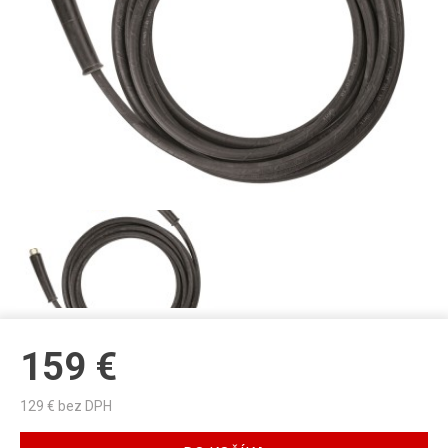
159
€
129
€ bez DPH