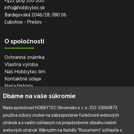
+421 909 100 200
info@hobbytec.sk
Bardejovská 2046/28, 080 06
Ľubotice - Prešov
O spoločnosti
Ochranná známka
Vlastná výroba
Náš Hobbytec tím
Kontaktné údaje
Naša história
Kariéra
Dbáme na vaše súkromie
Naša spoločnosť HOBBYTEC Slovensko s. r. o., IČO: 53060873
Pre zákazníka
používa súbory cookie na zabezpečenie funkčnosti webových
stránok a s vaším súhlasom na prispôsobenie obsahu našich
Garancia najlepšej ceny
webových stránok. Kliknutím na tlačidlo "Rozumiem" súhlasíte s