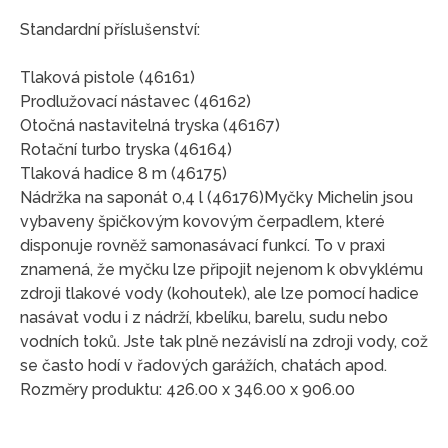
Standardní příslušenství:
Tlaková pistole (46161)
Prodlužovací nástavec (46162)
Otočná nastavitelná tryska (46167)
Rotační turbo tryska (46164)
Tlaková hadice 8 m (46175)
Nádržka na saponát 0,4 l (46176)Myčky Michelin jsou
vybaveny špičkovým kovovým čerpadlem, které
disponuje rovněž samonasávací funkcí. To v praxi
znamená, že myčku lze připojit nejenom k obvyklému
zdroji tlakové vody (kohoutek), ale lze pomocí hadice
nasávat vodu i z nádrží, kbelíku, barelu, sudu nebo
vodních toků. Jste tak plně nezávislí na zdroji vody, což
se často hodí v řadových garážích, chatách apod.
Rozměry produktu: 426.00 x 346.00 x 906.00