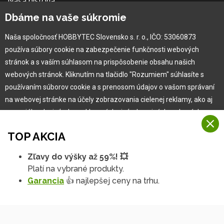
Naša história
Kariéra
Dbáme na vaše súkromie
Naša spoločnosť HOBBYTEC Slovensko s. r. o., IČO: 53060873
Pre zákazníka
používa súbory cookie na zabezpečenie funkčnosti webových
stránok a s vaším súhlasom na prispôsobenie obsahu našich
Garancia najlepšej ceny
webových stránok. Kliknutím na tlačidlo "Rozumiem" súhlasíte s
Užívateľský manuál
používaním súborov cookie a s prenosom údajov o vašom správaní
Obchodné podmienky
na webovej stránke na účely zobrazovania cielenej reklamy, ako aj
Zákazník & partner
na sociálnych sieťach a reklamných sieťach na iných webových
Reklamácia
stránkach a meraniach.
Novinky
TOP AKCIA
Viac informácií
Zľavy do výšky až 59%! 💥
Na našich webových stránkach používame niekoľko kategórií
Platí na vybrané produkty.
Rozumiem
súborov cookie:
Garancia
👍 najlepšej ceny na trhu.
Technické súbory cookie
Podrobné nastavenia
Tieto údaje sú nevyhnutne potrebné na fungovanie stránky a funkcií,
ktoré sa rozhodnete používať. Bez nich by naša webová stránka