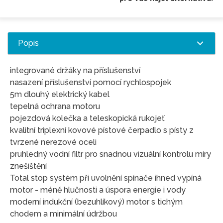
Popis
integrované držáky na příslušenství
nasazení příslušenství pomocí rychlospojek
5m dlouhý elektrický kabel
tepelná ochrana motoru
pojezdová kolečka a teleskopická rukojeť
kvalitní triplexní kovové pístové čerpadlo s písty z
tvrzené nerezové oceli
pruhledný vodní filtr pro snadnou vizuální kontrolu míry
znešištění
Total stop systém při uvolnění spínače ihned vypíná
motor - méně hlučnosti a úspora energie i vody
moderní indukční (bezuhlíkový) motor s tichým
chodem a minimální údržbou