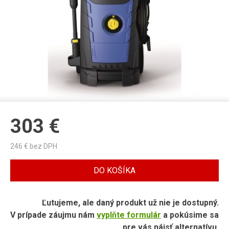
303
€
246
€ bez DPH
DO KOŠÍKA
Ľutujeme, ale daný produkt už nie je dostupný.
V prípade záujmu nám
vyplňte formulár
a pokúsime sa
pre vás nájsť alternatívu.