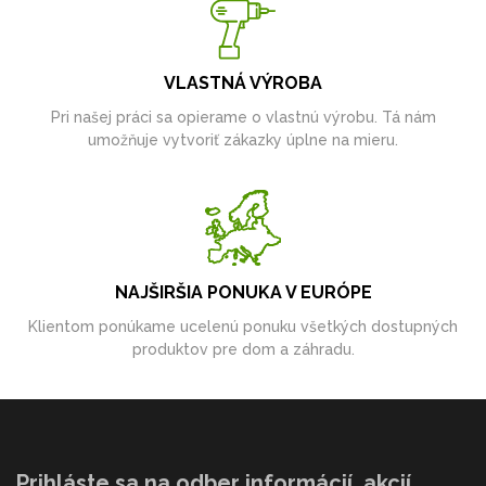
VLASTNÁ VÝROBA
Pri našej práci sa opierame o vlastnú výrobu. Tá nám
umožňuje vytvoriť zákazky úplne na mieru.
NAJŠIRŠIA PONUKA V EURÓPE
Klientom ponúkame ucelenú ponuku všetkých dostupných
produktov pre dom a záhradu.
Prihláste sa na odber informácií, akcií,