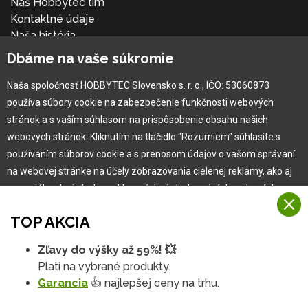
Náš Hobbytec tím
Kontaktné údaje
Naša história
Kariéra
Dbáme na vaše súkromie
Naša spoločnosť HOBBYTEC Slovensko s. r. o., IČO: 53060873
Pre zákazníka
používa súbory cookie na zabezpečenie funkčnosti webových
stránok a s vaším súhlasom na prispôsobenie obsahu našich
Garancia najlepšej ceny
webových stránok. Kliknutím na tlačidlo "Rozumiem" súhlasíte s
Užívateľský manuál
používaním súborov cookie a s prenosom údajov o vašom správaní
Obchodné podmienky
na webovej stránke na účely zobrazovania cielenej reklamy, ako aj
Zákazník & partner
na sociálnych sieťach a reklamných sieťach na iných webových
Reklamácia
stránkach a meraniach.
Novinky
TOP AKCIA
Viac informácií
Zľavy do výšky až 59%! 💥
Na našich webových stránkach používame niekoľko kategórií
Platí na vybrané produkty.
Rozumiem
súborov cookie:
Garancia
👍 najlepšej ceny na trhu.
Technické súbory cookie
Podrobné nastavenia