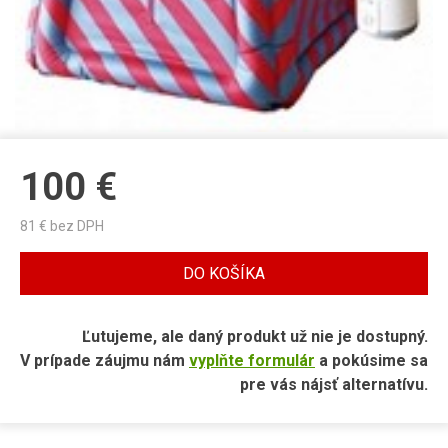
100
€
81
€ bez DPH
DO KOŠÍKA
Ľutujeme, ale daný produkt už nie je dostupný.
V prípade záujmu nám
vyplňte formulár
a pokúsime sa
pre vás nájsť alternatívu.