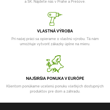
a SK. Nájdete nás v Prahe a Prešove.
VLASTNÁ VÝROBA
Pri našej práci sa opierame o vlastnú výrobu. Tá nám
umožňuje vytvoriť zákazky úplne na mieru.
NAJŠIRŠIA PONUKA V EURÓPE
Klientom ponúkame ucelenú ponuku všetkých dostupných
produktov pre dom a záhradu.