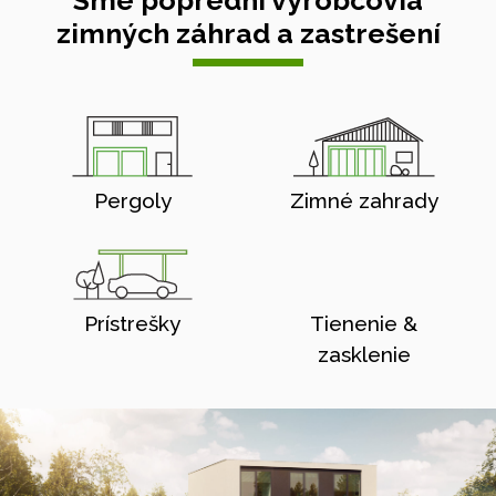
Sme poprední výrobcovia
zimných záhrad a zastrešení
Pergoly
Zimné zahrady
Prístrešky
Tienenie &
zasklenie