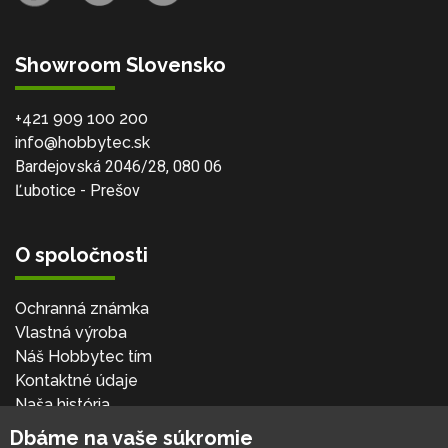
Showroom Slovensko
+421 909 100 200
info@hobbytec.sk
Bardejovská 2046/28, 080 06
Ľubotice - Prešov
O spoločnosti
Ochranná známka
Vlastná výroba
Náš Hobbytec tím
Kontaktné údaje
Naša história
Kariéra
Dbáme na vaše súkromie