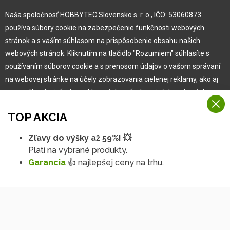
Naša spoločnosť HOBBYTEC Slovensko s. r. o., IČO: 53060873
Pre zákazníka
používa súbory cookie na zabezpečenie funkčnosti webových
stránok a s vaším súhlasom na prispôsobenie obsahu našich
Garancia najlepšej ceny
webových stránok. Kliknutím na tlačidlo "Rozumiem" súhlasíte s
Užívateľský manuál
používaním súborov cookie a s prenosom údajov o vašom správaní
Obchodné podmienky
na webovej stránke na účely zobrazovania cielenej reklamy, ako aj
Zákazník & partner
na sociálnych sieťach a reklamných sieťach na iných webových
Reklamácia
stránkach a meraniach.
Novinky
TOP AKCIA
Viac informácií
Zľavy do výšky až 59%! 💥
Na našich webových stránkach používame niekoľko kategórií
Platí na vybrané produkty.
Rozumiem
súborov cookie:
Garancia
👍 najlepšej ceny na trhu.
Technické súbory cookie
Podrobné nastavenia
Tieto údaje sú nevyhnutne potrebné na fungovanie stránky a funkcií,
ktoré sa rozhodnete používať. Bez nich by naša webová stránka
nefungovala, napr. by ste sa nemohli prihlásiť do svojho
používateľského účtu.