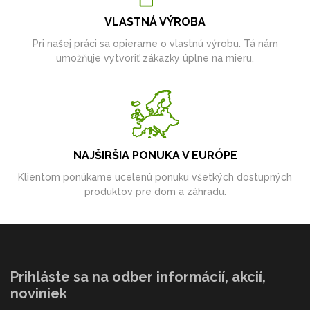
VLASTNÁ VÝROBA
Pri našej práci sa opierame o vlastnú výrobu. Tá nám
umožňuje vytvoriť zákazky úplne na mieru.
NAJŠIRŠIA PONUKA V EURÓPE
Klientom ponúkame ucelenú ponuku všetkých dostupných
produktov pre dom a záhradu.
Prihláste sa na odber informácií, akcií,
noviniek