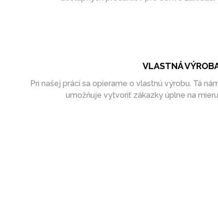
VLASTNÁ VÝROB
Pri našej práci sa opierame o vlastnú výrobu. Tá ná
umožňuje vytvoriť zákazky úplne na mieru