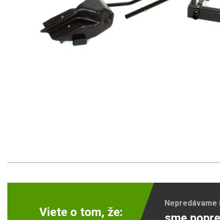
Nepredávame ib
Viete o tom, že:
sme popre