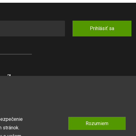
Prihlásiť sa
zníka
pšej ceny
anuál
mienky
tner
bezpečenie
Rozumiem
 stránok.