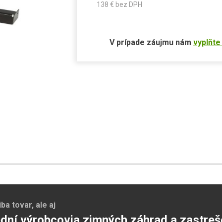
138
€ bez DPH
V prípade záujmu nám
vyplňte
a tovar, ale aj
dní výrobcovia zimných záhrad a zastreš