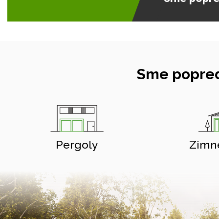
Sme popred
Pergoly
Zimn