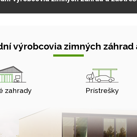
ní výrobcovia zimných záhrad a
é zahrady
Prístrešky