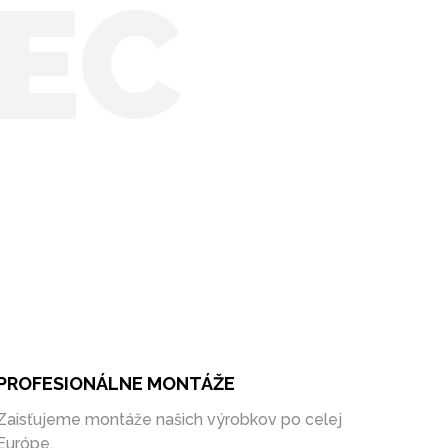
EC
PROFESIONÁLNE MONTÁŽE
Zaisťujeme montáže našich výrobkov po celej
Európe.