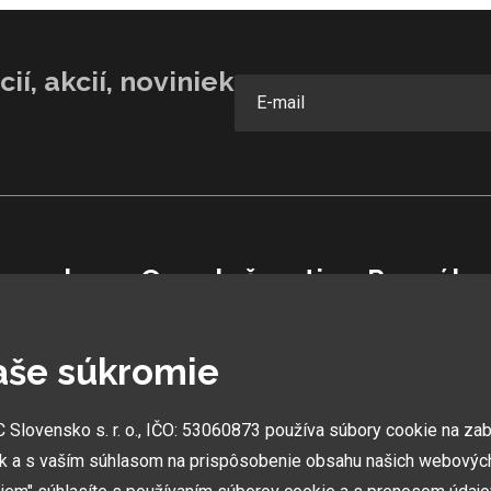
ií, akcií, noviniek
vensko
O spoločnosti
Pre záka
Ochranná známka
Garancia najle
aše súkromie
Vlastná výroba
Užívateľský m
0 06
Náš Hobbytec tím
Obchodné pod
Kontaktné údaje
Zákazník & par
lovensko s. r. o., IČO: 53060873 používa súbory cookie na za
Naša história
Reklamácia
k a s vaším súhlasom na prispôsobenie obsahu našich webových
Kariéra
Novinky