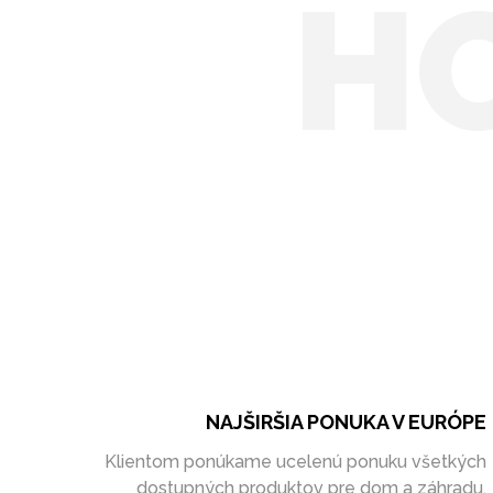
H
NAJŠIRŠIA PONUKA V EURÓPE
Klientom ponúkame ucelenú ponuku všetkých
dostupných produktov pre dom a záhradu.