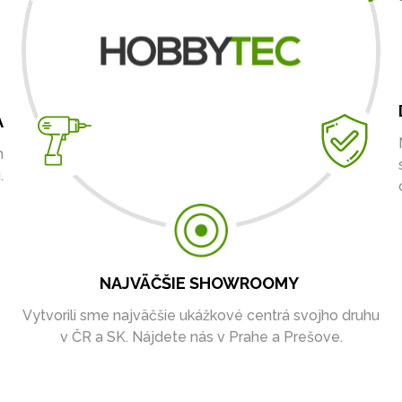
A
m
.
NAJVÄČŠIE SHOWROOMY
Vytvorili sme najväčšie ukážkové centrá svojho druhu
v ČR a SK. Nájdete nás v Prahe a Prešove.