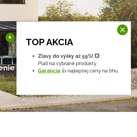
Sezónne zimné záhrady
+
Zimné zahrady
TOP AKCIA
Hliníkové zimné záhrady
Posuvné zimné záhrady
Zľavy do výšky až 59%! 💥
Solárne zimné záhrady
Platí na vybrané produkty.
enie & zasklenie
Garancia
👍 najlepšej ceny na trhu.