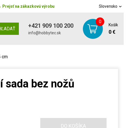
→
Prejsť na zákazkovú výrobu
Slovensko
0
+421 909 100 200
Košík
HĽADAŤ
0 €
info@hobbytec.sk
5 cm
 sada bez nožů
DO KOŠÍKA