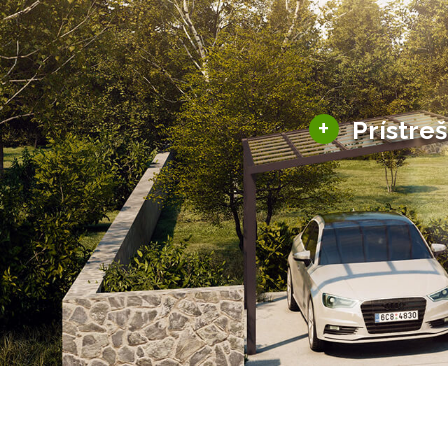
+
Prístre
Hliníkové prístre
Solárne prístreš