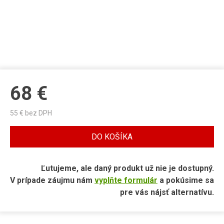
68
€
55
€ bez DPH
DO KOŠÍKA
Ľutujeme, ale daný produkt už nie je dostupný.
V prípade záujmu nám
vyplňte formulár
a pokúsime sa
pre vás nájsť alternatívu.