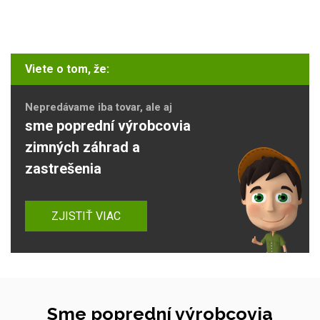
Viete o tom, že:
Nepredávame iba tovar, ale aj
sme poprední výrobcovia
zimných záhrad a
zastrešenia
ZJISTIŤ VIAC
Sme poprední výrobcovia