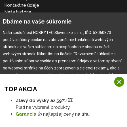
Kontaktné údaje
Naša história
Kariéra
Dbáme na vaše súkromie
Naša spoločnosť HOBBYTEC Slovensko s. r. o., IČO: 53060873
Pre zákazníka
používa súbory cookie na zabezpečenie funkčnosti webových
stránok a s vaším súhlasom na prispôsobenie obsahu našich
Garancia najlepšej ceny
webových stránok. Kliknutím na tlačidlo "Rozumiem" súhlasíte s
Užívateľský manuál
používaním súborov cookie a s prenosom údajov o vašom správaní
Obchodné podmienky
na webovej stránke na účely zobrazovania cielenej reklamy, ako aj
Zákazník & partner
na sociálnych sieťach a reklamných sieťach na iných webových
Reklamácia
stránkach a meraniach.
Novinky
TOP AKCIA
Viac informácií
Zľavy do výšky až 59%! 💥
Na našich webových stránkach používame niekoľko kategórií
Platí na vybrané produkty.
Rozumiem
súborov cookie:
Garancia
👍 najlepšej ceny na trhu.
Technické súbory cookie
Podrobné nastavenia