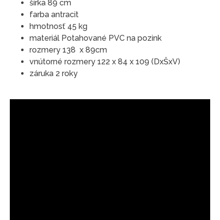
šírka 89 cm
farba antracit
hmotnosť 45 kg
materiál Potahované PVC na pozink
rozmery 138 x 89cm
vnútorné rozmery 122 x 84 x 109 (DxŠxV)
záruka 2 roky