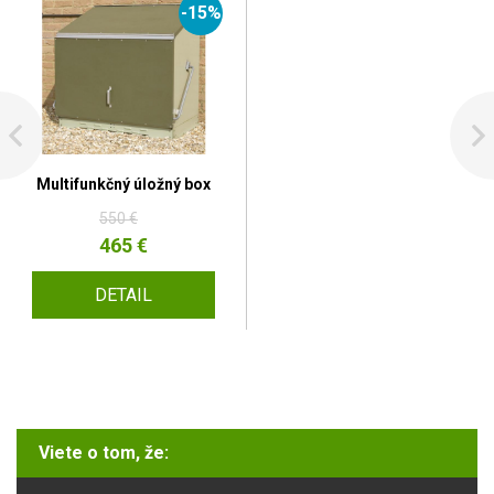
-15%
Multifunkčný úložný box
550 €
465 €
DETAIL
Viete o tom, že: