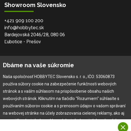
Showroom Slovensko
+421 909 100 200
info@hobbytec.sk
Bardejovská 2046/28, 080 06
Ľubotice - Prešov
O spoločnosti
Dbáme na vaše súkromie
Ochranná známka
Naša spoločnosť HOBBYTEC Slovensko s. r. o., IČO: 53060873
Vlastná výroba
používa súbory cookie na zabezpečenie funkčnosti webových
Náš Hobbytec tím
stránok a s vaším súhlasom na prispôsobenie obsahu našich
Kontaktné údaje
webových stránok. Kliknutím na tlačidlo "Rozumiem" súhlasíte s
Naša história
používaním súborov cookie a s prenosom údajov o vašom správaní
Kariéra
na webovej stránke na účely zobrazovania cielenej reklamy, ako aj
na sociálnych sieťach a reklamných sieťach na iných webových
stránkach a meraniach.
Pre zákazníka