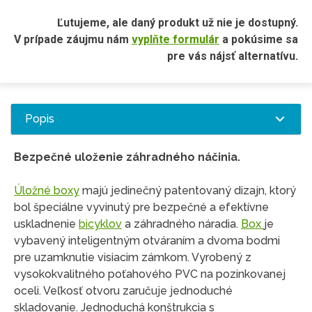
Ľutujeme, ale daný produkt už nie je dostupný.
V prípade záujmu nám
vyplňte formulár
a pokúsime sa
pre vás nájsť alternatívu.
Popis
Bezpečné uloženie záhradného náčinia.
Úložné boxy
majú jedinečný patentovaný dizajn, ktorý
bol špeciálne vyvinutý pre bezpečné a efektívne
uskladnenie
bicyklov
a záhradného náradia.
Box
je
vybavený inteligentným otváraním a dvoma bodmi
pre uzamknutie visiacim zámkom. Vyrobený z
vysokokvalitného poťahového PVC na pozinkovanej
oceli. Veľkosť otvoru zaručuje jednoduché
skladovanie. Jednoduchá konštrukcia s