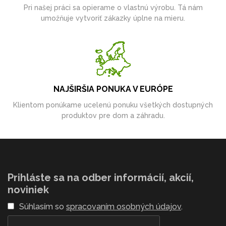
Pri našej práci sa opierame o vlastnú výrobu. Tá nám
umožňuje vytvoriť zákazky úplne na mieru.
NAJŠIRŠIA PONUKA V EURÓPE
Klientom ponúkame ucelenú ponuku všetkých dostupných
produktov pre dom a záhradu.
Prihláste sa na odber informácií, akcií,
noviniek
Súhlasím so
spracovaním osobných údajov
.