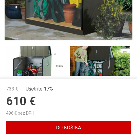
733
€
Ušetríte 17%
610
€
496
€ bez DPH
DO KOŠÍKA