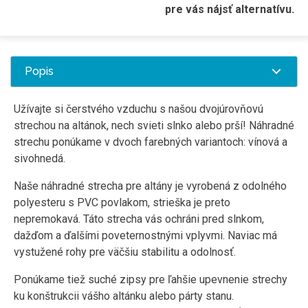
pre vás nájsť alternatívu.
Popis
Užívajte si čerstvého vzduchu s našou dvojúrovňovú
strechou na altánok, nech svieti slnko alebo prší! Náhradné
strechu ponúkame v dvoch farebných variantoch: vínová a
sivohnedá.
Naše náhradné strecha pre altány je vyrobená z odolného
polyesteru s PVC povlakom, strieška je preto
nepremokavá. Táto strecha vás ochráni pred slnkom,
dažďom a ďalšími poveternostnými vplyvmi. Naviac má
vystužené rohy pre väčšiu stabilitu a odolnosť.
Ponúkame tiež suché zipsy pre ľahšie upevnenie strechy
ku konštrukcii vášho altánku alebo párty stanu.