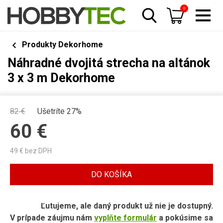
0
Produkty Dekorhome
Náhradné dvojitá strecha na altánok
3 x 3 m Dekorhome
82
€
Ušetríte 27%
60
€
49
€ bez DPH
DO KOŠÍKA
Ľutujeme, ale daný produkt už nie je dostupný.
V prípade záujmu nám
vyplňte formulár
a pokúsime sa