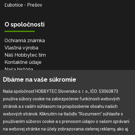
Ľubotice - Prešov
O spoločnosti
Ochranná známka
Vlastná výroba
Náš Hobbytec tím
Kontaktné údaje
Naša história
Kariéra
Dbáme na vaše súkromie
Naša spoločnosť HOBBYTEC Slovensko s. r. o., IČO: 53060873
Pre zákazníka
používa súbory cookie na zabezpečenie funkčnosti webových
stránok a s vaším súhlasom na prispôsobenie obsahu našich
Garancia najlepšej ceny
webových stránok. Kliknutím na tlačidlo "Rozumiem" súhlasíte s
Užívateľský manuál
používaním súborov cookie a s prenosom údajov o vašom správaní
Obchodné podmienky
na webovej stránke na účely zobrazovania cielenej reklamy, ako aj
Zákazník & partner