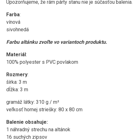
Upozorňujeme, že rám párty stanu nie je súčasťou balenia.
Farba
:
vínová
sivohnedá
Farbu altánku zvoľte vo variantoch produktu.
Materiál
:
100% polyester s PVC povlakom
Rozmery
:
šírka: 3 m
dĺžka: 3 m
gramáž látky: 310 g / m²
veľkosť hornej striešky: 80 x 80 cm
Balenie obsahuje:
1 náhradný strechu na altánok
16 suchých zipsov