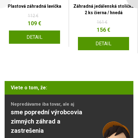
Plastová záhradná lavička
Záhradná jedálenská stolička
2 ks čierna / hnedá
112 €
161 €
109 €
156 €
DETAIL
DETAIL
Viete o tom, že:
Nepredávame iba tovar, ale aj
sme poprední výrobcovia
zimných záhrad a
zastrešenia