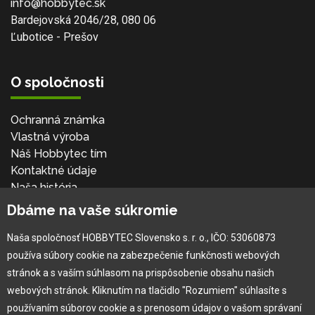
info@hobbytec.sk
Bardejovská 2046/28, 080 06
Ľubotice - Prešov
O spoločnosti
Ochranná známka
Vlastná výroba
Náš Hobbytec tím
Kontaktné údaje
Naša história
Kariéra
Dbáme na vaše súkromie
Naša spoločnosť HOBBYTEC Slovensko s. r. o., IČO: 53060873
Pre zákazníka
používa súbory cookie na zabezpečenie funkčnosti webových
stránok a s vaším súhlasom na prispôsobenie obsahu našich
Garancia najlepšej ceny
webových stránok. Kliknutím na tlačidlo "Rozumiem" súhlasíte s
Užívateľský manuál
používaním súborov cookie a s prenosom údajov o vašom správaní