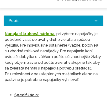
Popis
Napájací kruhová nádoba:
pri výbere napájačky je
potrebné vziať do úvahy druh zvieraťa a spôsob
využitia. Pre individuálne ustajnenie (väzné, boxovej)
sú vhodné miskové napájačky. Pre napájanie koní,
oviec či dobytka o väčšom počte sú vhodnejšie žľaby,
kedy objem závisí od počtu zvierat v skupine tak, aby
sa zvieratá nemali u napájadlá potrebu pretláčať.
Pri umiestnení v nezateplených maštaliach alebo na
pastvine je potrebné napájačky vyhrievať.
Špecifikácia: