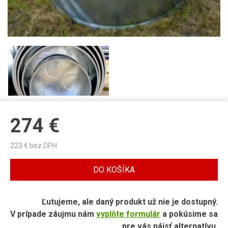
274
€
223
€ bez DPH
DO KOŠÍKA
Ľutujeme, ale daný produkt už nie je dostupný.
V prípade záujmu nám
vyplňte formulár
a pokúsime sa
pre vás nájsť alternatívu.