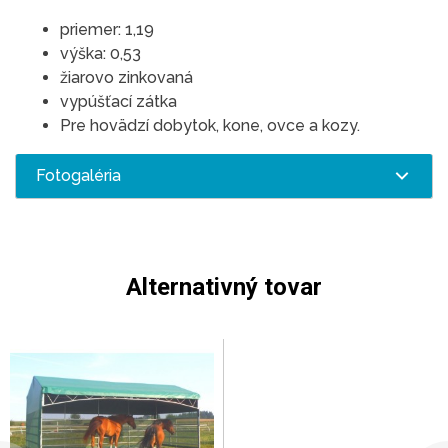
priemer: 1,19
výška: 0,53
žiarovo zinkovaná
vypúšťací zátka
Pre hovädzí dobytok, kone, ovce a kozy.
Fotogaléria
Alternativný tovar