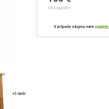
130
€ bez DPH
V prípade záujmu nám
vyplňte
+5 další