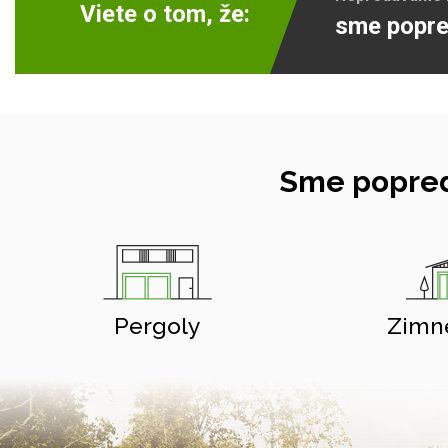
Viete o tom, že:
sme popre
Sme popred
Pergoly
Zimn