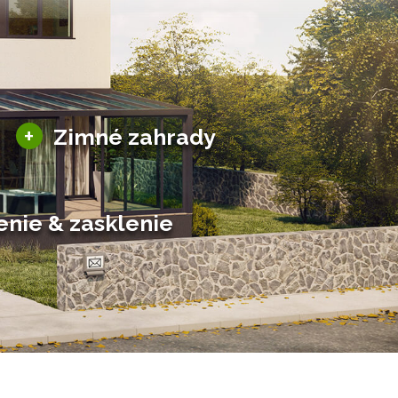
Sezónne zimné záhrady
+
Zimné zahrady
Hliníkové zimné záhrady
Posuvné zimné záhrady
Solárne zimné záhrady
enie & zasklenie