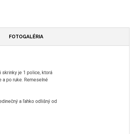
FOTOGALÉRIA
i
skrinky je
1
police,
ktorá
e
a
po ruke
.
Remeselné
jedinečný
a ľahko
odlišný od