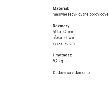
Materiál
:
masívne
recyklované
borovicové
Rozmery
:
šírka
:
42
cm
hĺbka
:
23
cm
výška:
70
cm
Hmotnosť
:
8,2
kg
Dodáva sa v
demonte
.