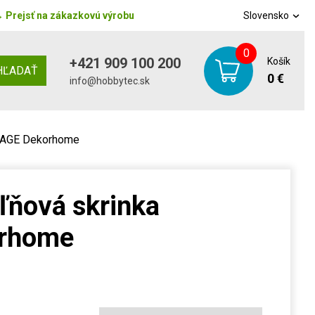
→
Prejsť na zákazkovú výrobu
Slovensko
0
+421 909 100 200
Košík
HĽADAŤ
0 €
info@hobbytec.sk
NTAGE Dekorhome
ľňová skrinka
rhome