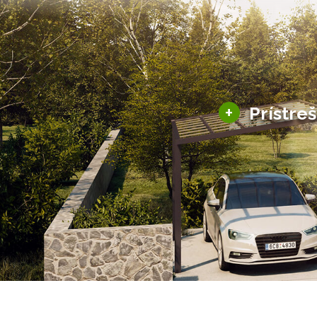
+
Prístre
Hliníkové prístre
Solárne prístreš