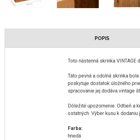
POPIS
Toto
nástenná
skrinka
VINTAGE
d
Táto
pevná
a
odolná
skrinka
bola
poskytuje
dostatok
úložného
pri
spracovanie
jej dodáva
vintage
št
Dôležité
upozornenie
:
Odtieň
a
k
ostatných
.
Výber
kusu
k dodaniu
Farba
:
hnedá