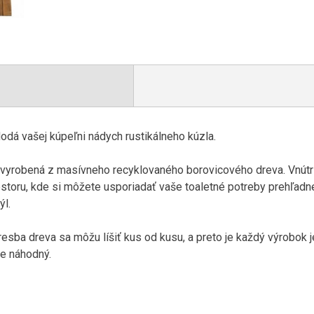
odá vašej
kúpeľni
nádych
rustikálneho
kúzla
.
 vyrobená
z masívneho
recyklovaného
borovicového
dreva
.
Vnútr
estoru
,
kde si
môžete
usporiadať
vaše
toaletné potreby
prehľadn
ýl
.
resba
dreva
sa
môžu líšiť
kus
od kusu
,
a
preto je každý
výrobok
je
náhodný
.