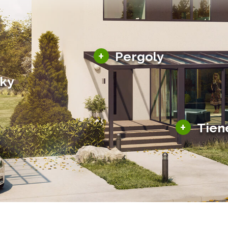
Hliníkové pergoly
+
Pergoly
Bioklimatické pergoly
šky
Altány a zastrešenie
šky
Solárne pergoly
ky pre auto
+
Tien
Tienenie
Zasklenie