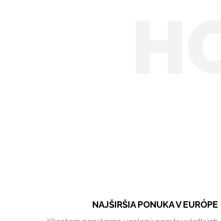
H
NAJŠIRŠIA PONUKA V EURÓPE