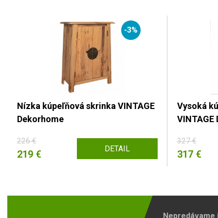
-3%
Nízka kúpeľňová skrinka VINTAGE
Vysoká kú
Dekorhome
VINTAGE 
226 €
327 €
DETAIL
219 €
317 €
Nepredávame ib