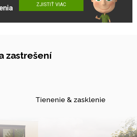
ZJISTIŤ VIAC
enia
 zastrešení
Tienenie & zasklenie