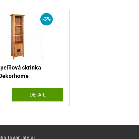
-3%
peľňová skrinka
Dekorhome
DETAIL
a tovar, ale aj