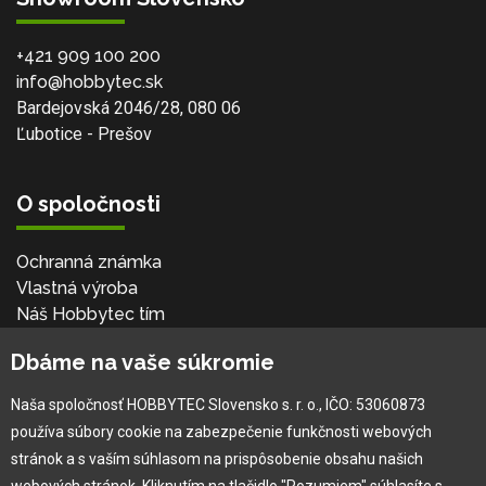
+421 909 100 200
info@hobbytec.sk
Bardejovská 2046/28, 080 06
Ľubotice - Prešov
O spoločnosti
Ochranná známka
Vlastná výroba
Náš Hobbytec tím
Kontaktné údaje
Dbáme na vaše súkromie
Naša história
Kariéra
Naša spoločnosť HOBBYTEC Slovensko s. r. o., IČO: 53060873
používa súbory cookie na zabezpečenie funkčnosti webových
Pre zákazníka
stránok a s vaším súhlasom na prispôsobenie obsahu našich
webových stránok. Kliknutím na tlačidlo "Rozumiem" súhlasíte s