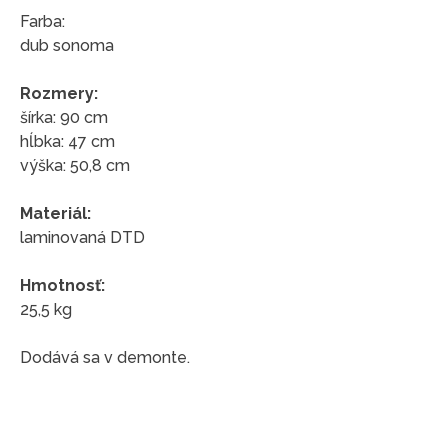
Farba:
dub sonoma
Rozmery:
šírka: 90 cm
hĺbka: 47 cm
výška: 50,8 cm
Materiál:
laminovaná DTD
Hmotnosť:
25,5 kg
Dodává sa v demonte.