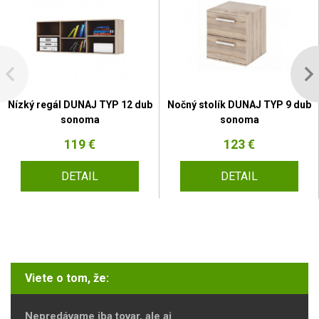
Nízký regál DUNAJ TYP 12 dub
Nočný stolík DUNAJ TYP 9 dub
sonoma
sonoma
119 €
123 €
DETAIL
DETAIL
Viete o tom, že:
Nepredávame iba tovar, ale aj