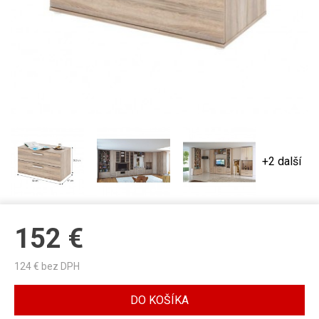
+2 další
152
€
124
€ bez DPH
DO KOŠÍKA