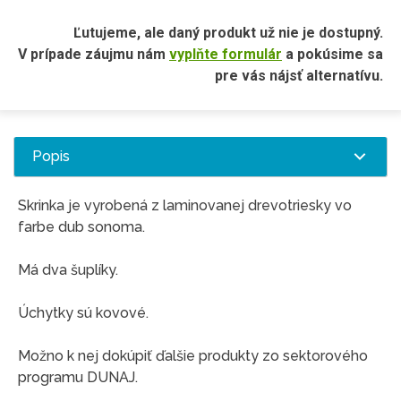
Ľutujeme, ale daný produkt už nie je dostupný.
V prípade záujmu nám
vyplňte formulár
a pokúsime sa
pre vás nájsť alternatívu.
Popis
Skrinka je vyrobená z laminovanej drevotriesky vo
farbe dub sonoma.
Má dva šuplíky.
Úchytky sú kovové.
Možno k nej dokúpiť ďalšie produkty zo sektorového
programu DUNAJ.