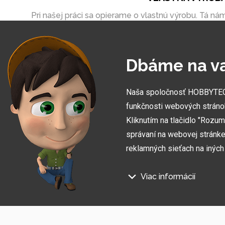
Pri našej práci sa opierame o vlastnú výrobu. Tá ná
umožňuje vytvoriť zákazky úplne na mieru
Dbáme na v
Naša spoločnosť HOBBYTEC S
funkčnosti webových stráno
Kliknutím na tlačidlo "Rozu
správaní na webovej stránke 
reklamných sieťach na inýc
Viac informácií
Prihláste sa na odber informác
Na našich webových stránkac
Súhlasím so
spracovaním osobných údajov
.
Technické súbory cookie