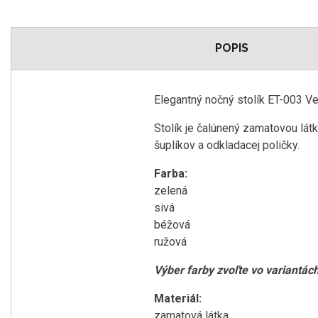
POPIS
Elegantný nočný stolík ET-003 Ve
Stolík je čalúnený zamatovou lát
šuplíkov a odkladacej poličky.
Farba:
zelená
sivá
béžová
ružová
Výber farby zvoľte vo variantác
Materiál:
zamatová látka