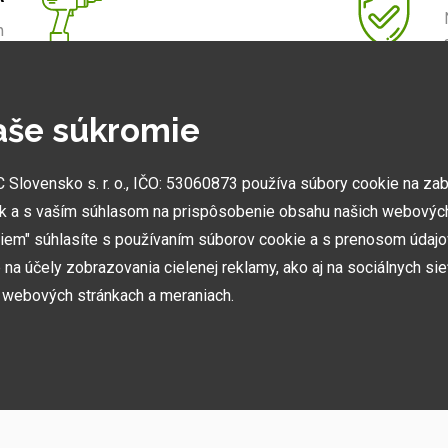
m
.
aše súkromie
NAJVÄČŠIE SHOWROOMY
lovensko s. r. o., IČO: 53060873 používa súbory cookie na za
Vytvorili sme najväčšie ukážkové centrá svojho druhu
k a s vaším súhlasom na prispôsobenie obsahu našich webových
v ČR a SK. Nájdete nás v Prahe a Prešove.
miem" súhlasíte s používaním súborov cookie a s prenosom údaj
na účely zobrazovania cielenej reklamy, ako aj na sociálnych sie
h webových stránkach a meraniach.
ií, akcií, noviniek
h používame niekoľko kategórií súborov cookie: