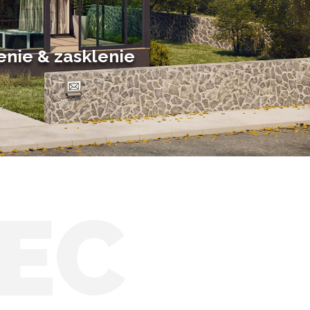
Hliníkové zimné záhrady
Posuvné zimné záhrady
Solárne zimné záhrady
enie & zasklenie
EC