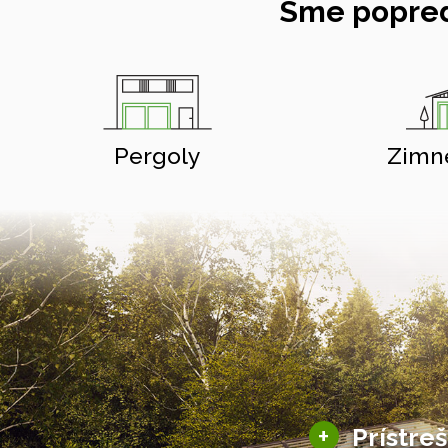
Sme popred
Pergoly
Zimn
+
Prístre