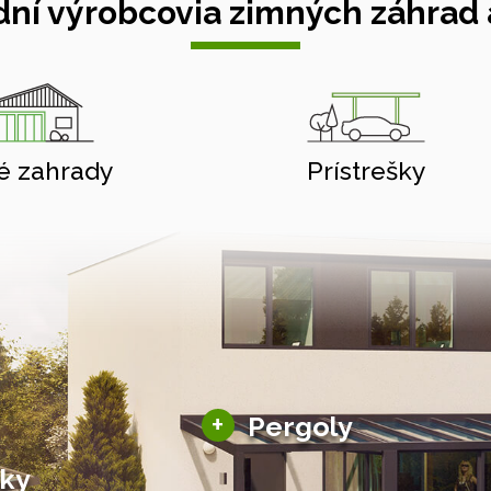
ní výrobcovia zimných záhrad a
é zahrady
Prístrešky
Hliníkové pergoly
+
Pergoly
Bioklimatické pergoly
šky
Altány a zastrešenie