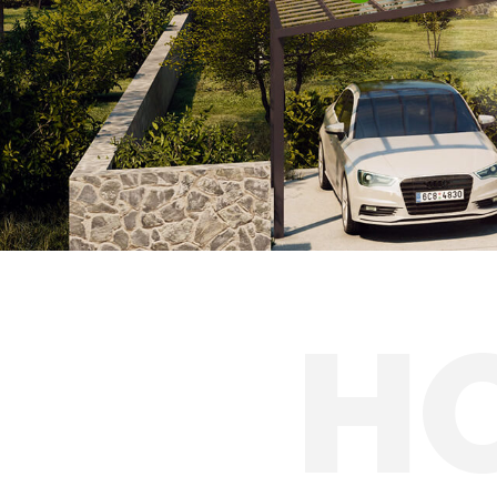
Hliníkové prístre
Solárne prístreš
H