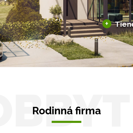
šky
Solárne pergoly
ky pre auto
+
Tien
Tienenie
Zasklenie
OBBYT
Rodinná firma