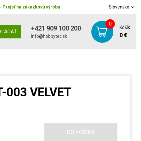
→
Prejsť na zákazkovú výrobu
Slovensko
0
+421 909 100 200
Košík
HĽADAŤ
0 €
info@hobbytec.sk
ET-003 VELVET
DO KOŠÍKA