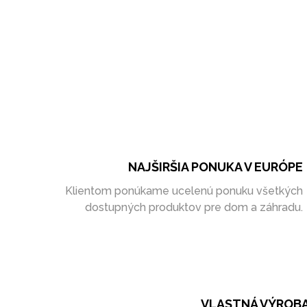
NAJŠIRŠIA PONUKA V EURÓPE
Klientom ponúkame ucelenú ponuku všetkých
dostupných produktov pre dom a záhradu.
VLASTNÁ VÝROB