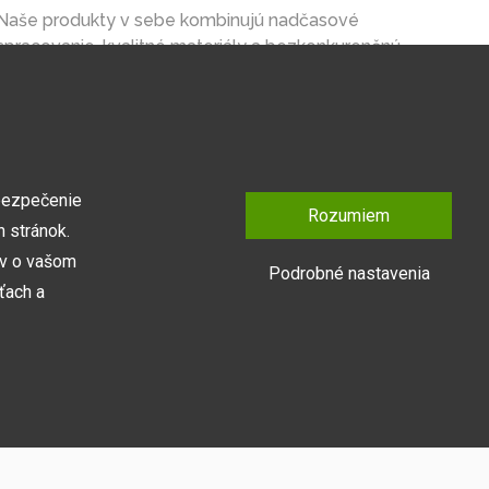
Naše produkty v sebe kombinujú nadčasové
spracovanie, kvalitné materiály a bezkonkurenčnú
cenu na trhu.
bezpečenie
Rozumiem
 stránok.
ov o vašom
Podrobné nastavenia
ťach a
Prihlásiť sa