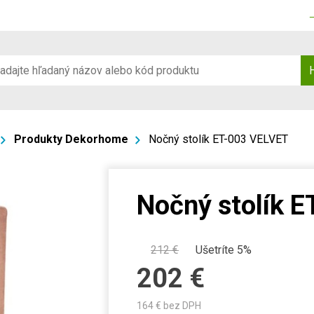
Produkty Dekorhome
Nočný stolík ET-003 VELVET
Nočný stolík 
212
€
Ušetríte 5%
202
€
164
€ bez DPH