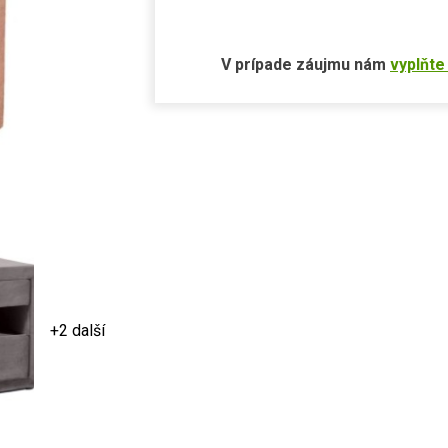
V prípade záujmu nám
vyplňte
+2 další