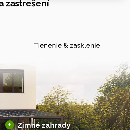
 zastrešení
Tienenie & zasklenie
Sezónne zimné záhrady
+
Zimné zahrady