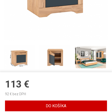
113
€
92
€ bez DPH
DO KOŠÍKA