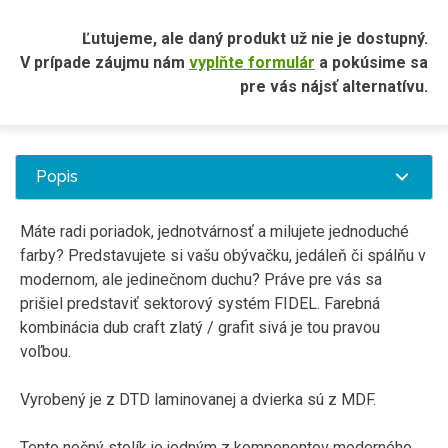
Ľutujeme, ale daný produkt už nie je dostupný.
V prípade záujmu nám
vyplňte formulár
a pokúsime sa
pre vás nájsť alternatívu.
Popis
Máte radi poriadok, jednotvárnosť a milujete jednoduché
farby? Predstavujete si vašu obývačku, jedáleň či spálňu v
modernom, ale jedinečnom duchu? Práve pre vás sa
prišiel predstaviť sektorový systém FIDEL. Farebná
kombinácia dub craft zlatý / grafit sivá je tou pravou
voľbou.
Vyrobený je z DTD laminovanej a dvierka sú z MDF.
Tento nočný stolík je jedným z komponentov moderného