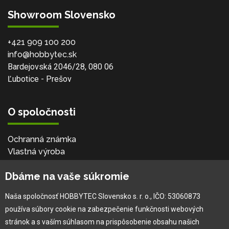
Showroom Slovensko
+421 909 100 200
info@hobbytec.sk
Bardejovská 2046/28, 080 06
Ľubotice - Prešov
O spoločnosti
Ochranná známka
Vlastná výroba
Náš Hobbytec tím
Dbáme na vaše súkromie
Kontaktné údaje
Naša história
Naša spoločnosť HOBBYTEC Slovensko s. r. o., IČO: 53060873
Kariéra
používa súbory cookie na zabezpečenie funkčnosti webových
stránok a s vaším súhlasom na prispôsobenie obsahu našich