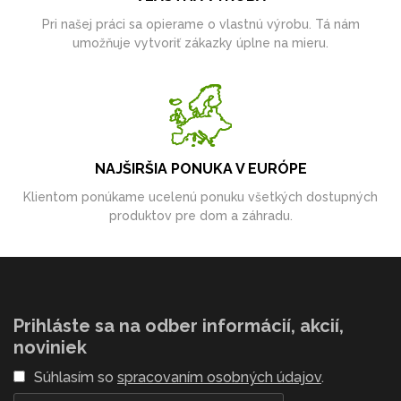
Pri našej práci sa opierame o vlastnú výrobu. Tá nám
umožňuje vytvoriť zákazky úplne na mieru.
NAJŠIRŠIA PONUKA V EURÓPE
Klientom ponúkame ucelenú ponuku všetkých dostupných
produktov pre dom a záhradu.
Prihláste sa na odber informácií, akcií,
noviniek
Súhlasím so
spracovaním osobných údajov
.