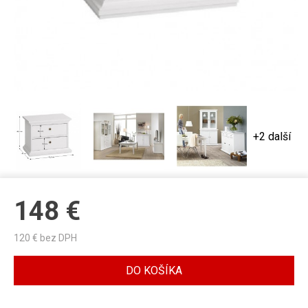
+2 další
148
€
120
€ bez DPH
DO KOŠÍKA