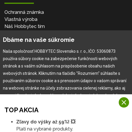
Ochranná známka
Vlastná výroba
Náš Hobbytec tím
Kontaktné údaje
Dbáme na vaše súkromie
Naša história
Kariéra
Naša spoločnosť HOBBYTEC Slovensko s. r. o., IČO: 53060873
používa súbory cookie na zabezpečenie funkčnosti webových
Pre zákazníka
stránok a s vaším súhlasom na prispôsobenie obsahu našich
webových stránok. Kliknutím na tlačidlo "Rozumiem" súhlasíte s
používaním súborov cookie a s prenosom údajov o vašom správaní
Garancia najlepšej ceny
na webovej stránke na účely zobrazovania cielenej reklamy, ako aj
Užívateľský manuál
na sociálnych sieťach a reklamných sieťach na iných webových
Obchodné podmienky
stránkach a meraniach.
Zákazník & partner
TOP AKCIA
Reklamácia
Viac informácií
Novinky
Zľavy do výšky až 59%! 💥
Na našich webových stránkach používame niekoľko kategórií
Platí na vybrané produkty.
Rozumiem