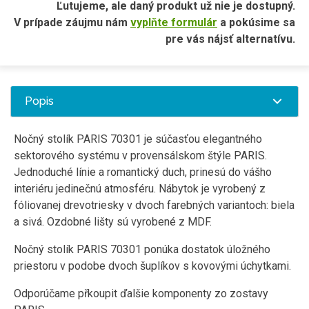
Ľutujeme, ale daný produkt už nie je dostupný.
V prípade záujmu nám
vyplňte formulár
a pokúsime sa
pre vás nájsť alternatívu.
Popis
Nočný stolík PARIS 70301 je súčasťou elegantného
sektorového systému v provensálskom štýle PARIS.
Jednoduché línie a romantický duch, prinesú do vášho
interiéru jedinečnú atmosféru. Nábytok je vyrobený z
fóliovanej drevotriesky v dvoch farebných variantoch: biela
a sivá. Ozdobné lišty sú vyrobené z MDF.
Nočný stolík PARIS 70301 ponúka dostatok úložného
priestoru v podobe dvoch šuplíkov s kovovými úchytkami.
Odporúčame přkoupit ďalšie komponenty zo zostavy