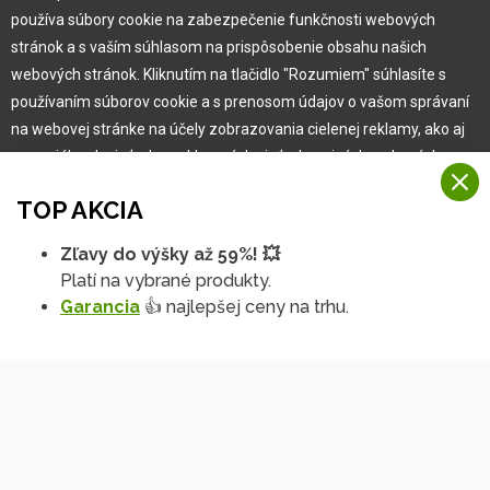
používa súbory cookie na zabezpečenie funkčnosti webových
Pre zákazníka
stránok a s vaším súhlasom na prispôsobenie obsahu našich
webových stránok. Kliknutím na tlačidlo "Rozumiem" súhlasíte s
používaním súborov cookie a s prenosom údajov o vašom správaní
Garancia najlepšej ceny
na webovej stránke na účely zobrazovania cielenej reklamy, ako aj
Užívateľský manuál
na sociálnych sieťach a reklamných sieťach na iných webových
Obchodné podmienky
stránkach a meraniach.
Zákazník & partner
TOP AKCIA
Reklamácia
Viac informácií
Novinky
Zľavy do výšky až 59%! 💥
Na našich webových stránkach používame niekoľko kategórií
Platí na vybrané produkty.
Rozumiem
súborov cookie:
Garancia
👍 najlepšej ceny na trhu.
Technické súbory cookie
Podrobné nastavenia
Tieto údaje sú nevyhnutne potrebné na fungovanie stránky a funkcií,
ktoré sa rozhodnete používať. Bez nich by naša webová stránka
nefungovala, napr. by ste sa nemohli prihlásiť do svojho
používateľského účtu.
Funkčné súbory cookie
Tieto súbory cookie nám umožňujú zapamätať si vaše základné voľby