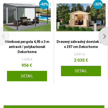
-40%
-30%
Hliníková pergola 4,95 x 3 m
Drevený záhradný domček 297
antracit / polykarbonát
x 297 cm Dekorhome
Dekorhome
2 891 €
1 598 €
2 035 €
956 €
DETAIL
DETAIL