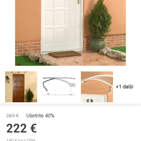
+1 další
369
€
Ušetríte 40%
222
€
180
€ bez DPH