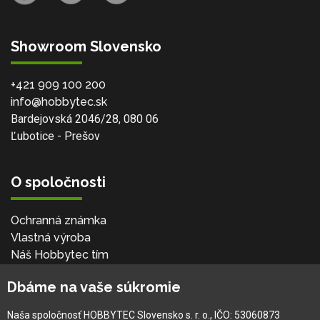
Showroom Slovensko
+421 909 100 200
info@hobbytec.sk
Bardejovská 2046/28, 080 06
Ľubotice - Prešov
O spoločnosti
Ochranná známka
Vlastná výroba
Náš Hobbytec tím
Kontaktné údaje
Dbáme na vaše súkromie
Naša história
Kariéra
Naša spoločnosť HOBBYTEC Slovensko s. r. o., IČO: 53060873