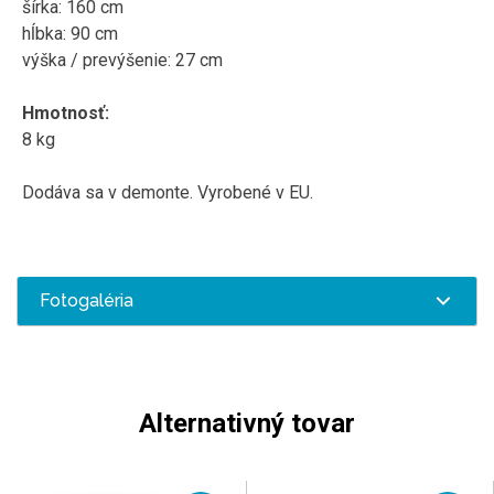
šírka
:
160
cm
hĺbka
:
90
cm
výška /
prevýšenie
:
27
cm
Hmotnosť
:
8
kg
Dodáva sa v
demonte
.
Vyrobené
v EU
.
Fotogaléria
Alternativný tovar