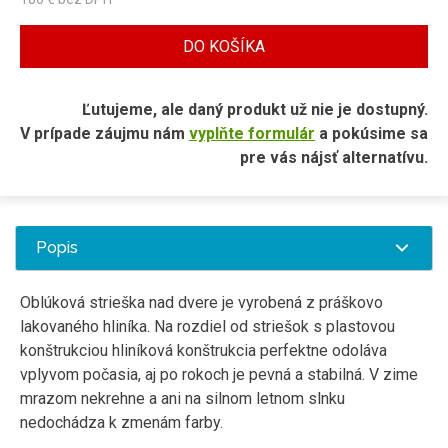
DO KOŠÍKA
Ľutujeme, ale daný produkt už nie je dostupný.
V prípade záujmu nám
vyplňte formulár
a pokúsime sa
pre vás nájsť alternatívu.
Popis
Oblúková
strieška
nad
dvere
je
vyrobená
z práškovo
lakovaného
hliníka
.
Na
rozdiel
od
striešok
s
plastovou
konštrukciou
hliníková
konštrukcia
perfektne
odoláva
vplyvom
počasia
,
aj po rokoch
je pevná
a
stabilná
.
V
zime
mrazom
nekrehne
a
ani
na
silnom
letnom
slnku
nedochádza
k zmenám
farby
.