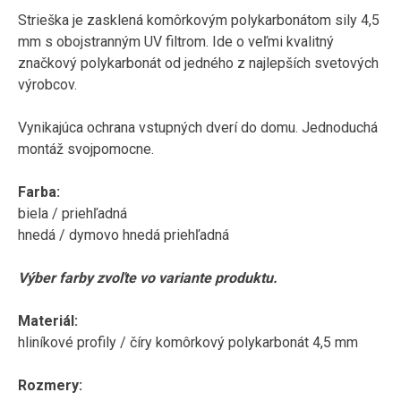
Strieška
je
zasklená
komôrkovým
polykarbonátom
sily
4,5
mm
s
obojstranným
UV
filtrom
.
Ide o veľmi
kvalitný
značkový
polykarbonát
od jedného
z
najlepších
svetových
výrobcov
.
Vynikajúca
ochrana
vstupných dverí
do
domu
.
Jednoduchá
montáž
svojpomocne
.
Farba
:
biela /
priehľadná
hnedá
/
dymovo
hnedá
priehľadná
Výber farby
zvoľte
vo variante
produktu
.
Materiál
:
hliníkové
profily
/
číry
komôrkový
polykarbonát
4,5
mm
Rozmery
: