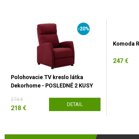
-20%
Komoda 
247 €
Polohovacie TV kreslo látka
Dekorhome - POSLEDNÉ 2 KUSY
274 €
DETAIL
218 €