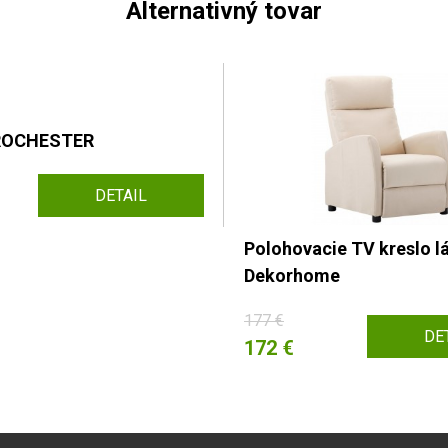
Alternativný tovar
ROCHESTER
DETAIL
Polohovacie TV kreslo l
Dekorhome
177 €
DE
172 €