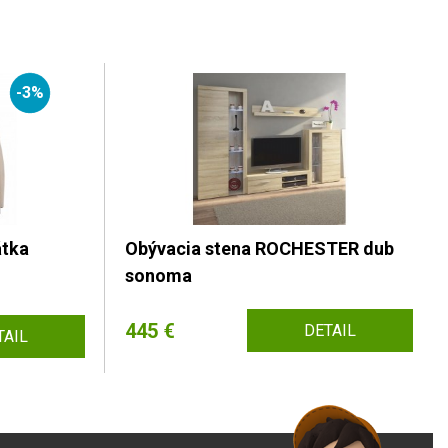
-3%
átka
Obývacia stena ROCHESTER dub
sonoma
445 €
DETAIL
TAIL