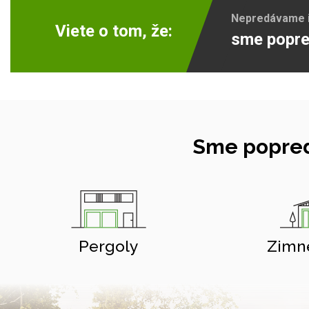
Nepredávame ib
Viete o tom, že:
sme popre
Sme popred
Pergoly
Zimn