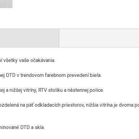
 všetky vaše očakávania.
anej DTD v trendovom farebnom prevedení biela.
 a nižšej vitríny, RTV stolíku a nástennej police.
rozdelená na päť odkladacích priestorov, nižšia vitrína je dvoma p
aminované DTD a skla.