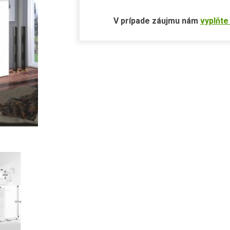
V prípade záujmu nám
vyplňte