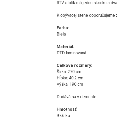
RTV stolík má jednu skrinku a dva
K obývacej stene doporučujeme 
Farba:
Biela
Materiál:
DTD laminovaná
Celkové rozmery:
Šírka: 270 cm
Hĺbka: 40,2 cm
Výška: 190 cm
Dodává sa v demonte.
Hmotnosť:
97,6 kg