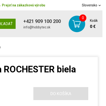
→
Prejsť na zákazkovú výrobu
Slovensko
0
+421 909 100 200
Košík
HĽADAŤ
0 €
info@hobbytec.sk
a
a ROCHESTER biela
DO KOŠÍKA